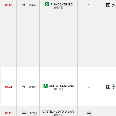
PISA CENTRALE
06.03
19147
1
(08.43)
AULLA LUNIGIANA
06.21
19194
1
(06.32)
CASTELNUOVO D.GAR.
06.25
FI701
(07.40)