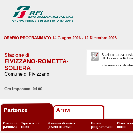
ORARIO PROGRAMMATO 14 Giugno 2026 - 12 Dicembre 2026
Stazione di
Stazione senza serviz
alle Persone a Ridotta 
FIVIZZANO-ROMETTA-
Informazioni sulle staz
SOLIERA
Comune di Fivizzano
Ora impostata: 04.00
Partenze
Arrivi
Orario di
Tipo e n. di
Stazione di arrivo
Binario
Classi e se
partenza
treno
(orario di arrivo)
programmato
bordo