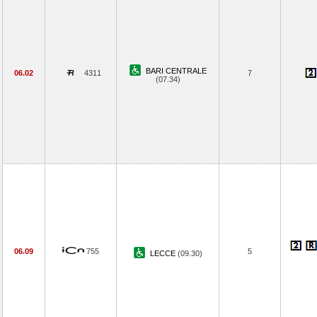
BARI CENTRALE
06.02
4311
7
(07.34)
06.09
755
5
LECCE
(09.30)