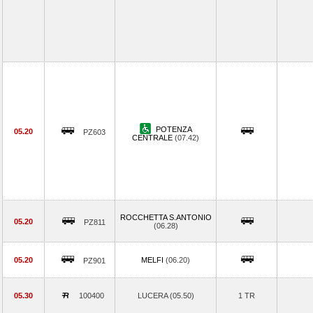
POTENZA
05.20
PZ603
CENTRALE
(07.42)
ROCCHETTA S.ANTONIO
05.20
PZ811
(06.28)
05.20
MELFI
(06.20)
PZ901
05.30
100400
LUCERA (05.50)
1 TR