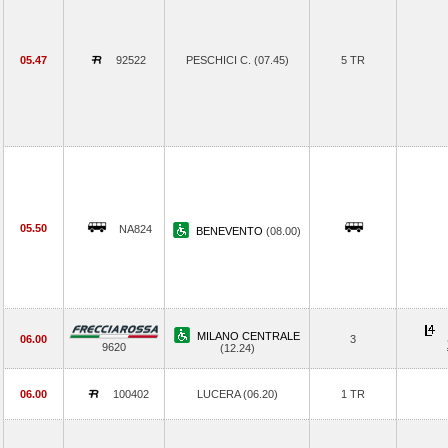
05.47
92522
PESCHICI C. (07.45)
5 TR
05.50
NA824
BENEVENTO
(08.00)
MILANO CENTRALE
06.00
3
9620
(12.24)
06.00
100402
LUCERA (06.20)
1 TR