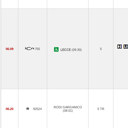
06.09
755
5
LECCE
(09.30)
RODI GARGANICO
06.20
92524
5 TR
(08.01)