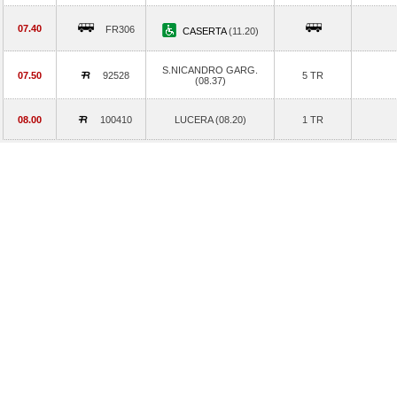
07.40
FR306
CASERTA
(11.20)
S.NICANDRO GARG.
07.50
92528
5 TR
(08.37)
08.00
100410
LUCERA (08.20)
1 TR