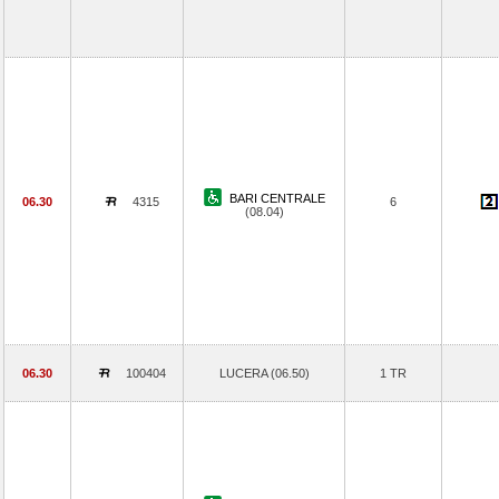
BARI CENTRALE
06.30
4315
6
(08.04)
06.30
100404
LUCERA (06.50)
1 TR