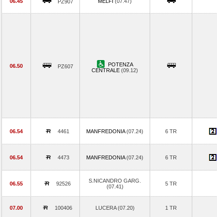
06.45
MELFI
(07.47)
PZ907
POTENZA
06.50
PZ607
CENTRALE
(09.12)
06.54
4461
MANFREDONIA
(07.24)
6 TR
06.54
4473
MANFREDONIA
(07.24)
6 TR
S.NICANDRO GARG.
06.55
92526
5 TR
(07.41)
07.00
100406
LUCERA (07.20)
1 TR