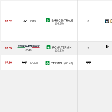
BARI CENTRALE
07.02
4319
8
(08.25)
ROMA TERMINI
07.05
3
8348
(10.13)
07.10
BA328
TERMOLI
(08.42)