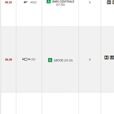
BARI CENTRALE
06.32
4313
5
(07.55)
06.38
757
6
LECCE
(10.10)