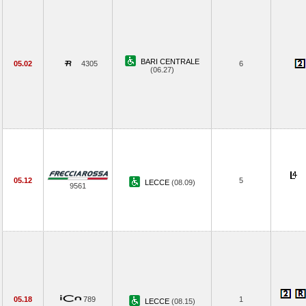
BARI CENTRALE
05.02
4305
6
(06.27)
05.12
5
LECCE
(08.09)
9561
05.18
789
1
LECCE
(08.15)