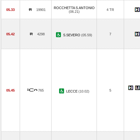
ROCCHETTA S.ANTONIO
05.33
19901
4 TR
(06.21)
05.42
4298
7
S.SEVERO
(05.59)
05.45
765
5
LECCE
(10.02)