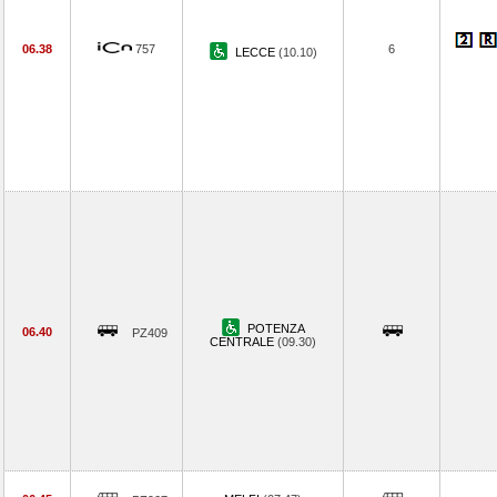
06.38
757
6
LECCE
(10.10)
POTENZA
06.40
PZ409
CENTRALE
(09.30)