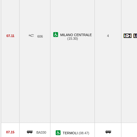
MILANO CENTRALE
07.11
4
606
(15.30)
07.15
BA330
TERMOLI
(08.47)