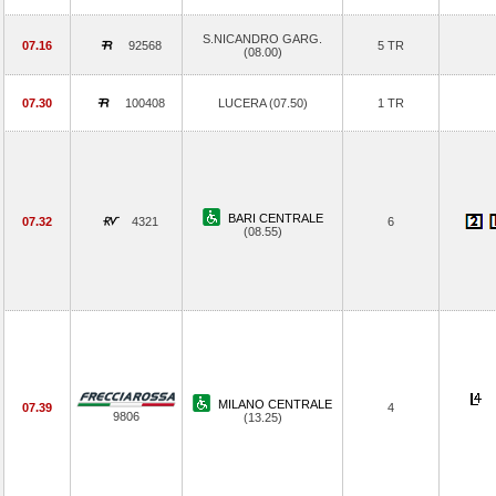
S.NICANDRO GARG.
07.16
92568
5 TR
(08.00)
07.30
100408
LUCERA (07.50)
1 TR
BARI CENTRALE
07.32
4321
6
(08.55)
MILANO CENTRALE
07.39
4
9806
(13.25)