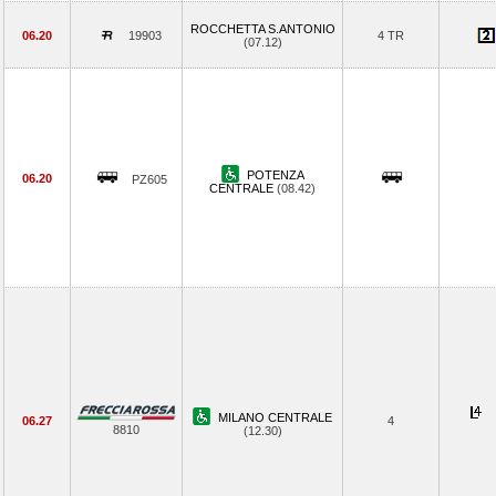
ROCCHETTA S.ANTONIO
06.20
19903
4 TR
(07.12)
POTENZA
06.20
PZ605
CENTRALE
(08.42)
MILANO CENTRALE
06.27
4
8810
(12.30)