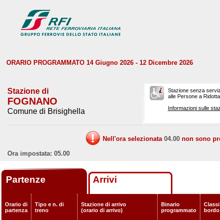
ORARIO PROGRAMMATO 14 Giugno 2026 - 12 Dicembre 2026
Stazione di
Stazione senza serviz
alle Persone a Ridotta 
FOGNANO
Informazioni sulle staz
Comune di Brisighella
Nell'ora selezionata
04.00
non sono prev
Ora impostata: 05.00
Partenze
Arrivi
Orario di
Tipo e n. di
Stazione di arrivo
Binario
Classi
partenza
treno
(orario di arrivo)
programmato
bordo