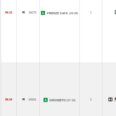
06.15
18270
1
FIRENZE S.M.N.
(09.08)
06.34
19331
2
GROSSETO
(07.18)