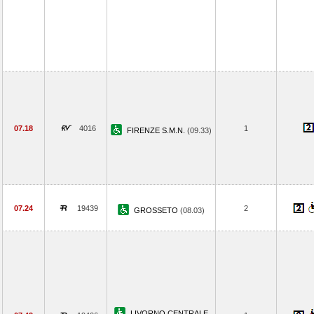
07.18
4016
1
FIRENZE S.M.N.
(09.33)
07.24
19439
2
GROSSETO
(08.03)
LIVORNO CENTRALE