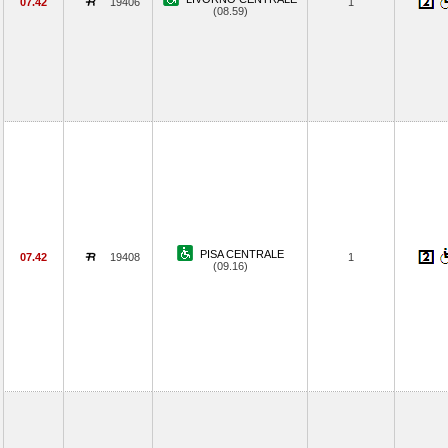
07.42
19406
1
(08.59)
PISA CENTRALE
07.42
19408
1
(09.16)