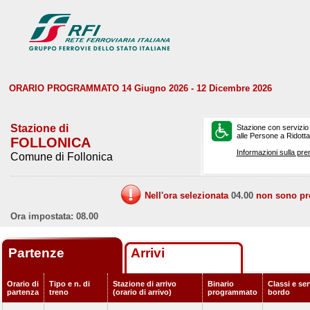
ORARIO PROGRAMMATO 14 Giugno 2026 - 12 Dicembre 2026
Stazione di
Stazione con servizio
alle Persone a Ridotta 
FOLLONICA
Informazioni sulla pre
Comune di Follonica
Nell'ora selezionata
04.00
non sono prev
Ora impostata: 08.00
Partenze
Arrivi
Orario di
Tipo e n. di
Stazione di arrivo
Binario
Classi e ser
partenza
treno
(orario di arrivo)
programmato
bordo