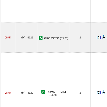
08.54
4129
2
GROSSETO
(09.26)
ROMA TERMINI
08.54
4129
2
(11.48)