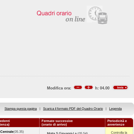
Modifica ora:
h:
04.00
Stampa questa pagina
|
Scarica il formato PDF del Quadro Orario
|
Legenda
edenti
Fermate successive
Periodicità e
rtenza)
(orario di arrivo)
avvertenze
Centrale
(05.35)
Controlla la
Motta S.Giovanni-La.
(05.54)