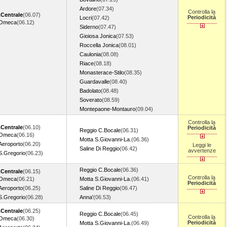
Ardore
(07.34)
Controlla la
Centrale
(06.07)
Periodicità
Locri
(07.42)
.Omeca
(06.12)
Siderno
(07.47)
Gioiosa Jonica
(07.53)
Roccella Jonica
(08.01)
Caulonia
(08.08)
Riace
(08.18)
Monasterace-Stilo
(08.35)
Guardavalle
(08.40)
Badolato
(08.48)
Soverato
(08.59)
Montepaone-Montauro
(09.04)
Controlla la
Centrale
(06.10)
Periodicità
Reggio C.Bocale
(06.31)
.Omeca
(06.16)
Motta S.Giovanni-La.
(06.36)
Aeroporto
(06.20)
Leggi le
Saline Di Reggio
(06.42)
avvertenze
S.Gregorio
(06.23)
Reggio C.Bocale
(06.36)
Centrale
(06.15)
Controlla la
.Omeca
(06.21)
Motta S.Giovanni-La.
(06.41)
Periodicità
Aeroporto
(06.25)
Saline Di Reggio
(06.47)
S.Gregorio
(06.28)
Anna'
(06.53)
Centrale
(06.25)
Reggio C.Bocale
(06.45)
Controlla la
.Omeca
(06.30)
Periodicità
Motta S.Giovanni-La.
(06.49)