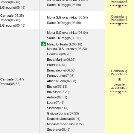
Periodicità
.Omeca
(05.40)
Saline Di Reggio
(05.59)
S.Gregorio
(05.45)
Centrale
(05.35)
Controlla la
Motta S.Giovanni-La.
(05.54)
Periodicità
.Omeca
(05.40)
Saline Di Reggio
(05.59)
S.Gregorio
(05.45)
Motta S.Giovanni-La.
(06.04)
Saline Di Reggio
(06.11)
Melito Di Porto S.
(06.18)
Marina Di S.Lorenzo
(06.23)
Condofuri
(06.28)
Bova Marina
(06.33)
Palizzi
(06.41)
Brancaleone
(06.53)
Controlla la
Periodicità
Ferruzzano
(07.03)
Centrale
(05.47)
Africo Nuovo
(07.08)
.Omeca
(05.52)
Leggi le
Bianco
(07.13)
avvertenze
Bovalino
(07.20)
Ardore
(07.31)
Locri
(07.41)
Siderno
(07.47)
Gioiosa Jonica
(07.53)
Roccella Jonica
(08.01)
Monasterace-Stilo
(08.22)
Soverato
(08.41)