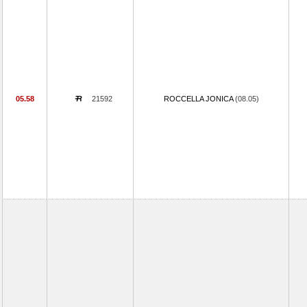
05.58
21592
ROCCELLA JONICA
(08.05)