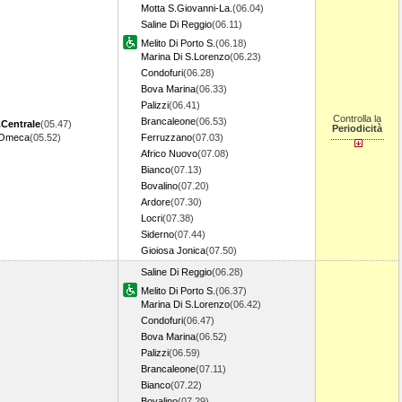
Motta S.Giovanni-La.
(06.04)
Saline Di Reggio
(06.11)
Melito Di Porto S.
(06.18)
Marina Di S.Lorenzo
(06.23)
Condofuri
(06.28)
Bova Marina
(06.33)
Palizzi
(06.41)
Controlla la
Brancaleone
(06.53)
Centrale
(05.47)
Periodicità
.Omeca
(05.52)
Ferruzzano
(07.03)
Africo Nuovo
(07.08)
Bianco
(07.13)
Bovalino
(07.20)
Ardore
(07.30)
Locri
(07.38)
Siderno
(07.44)
Gioiosa Jonica
(07.50)
Saline Di Reggio
(06.28)
Melito Di Porto S.
(06.37)
Marina Di S.Lorenzo
(06.42)
Condofuri
(06.47)
Bova Marina
(06.52)
Palizzi
(06.59)
Brancaleone
(07.11)
Bianco
(07.22)
Bovalino
(07.29)