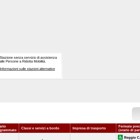
Stazione senza servizio di assistenza
alle Persone a Ridotta Mobilità.
Informazioni sulle stazioni alternative
ario
Fermate prec
Classi e servizi a bordo
Impresa di trasporto
ogrammato
(orario di pa
Reggio C.