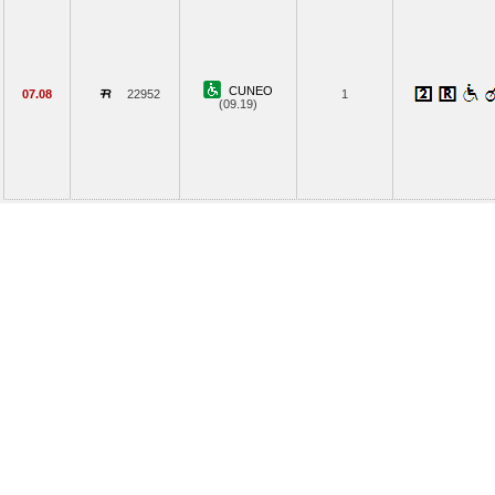
CUNEO
07.08
22952
1
(09.19)