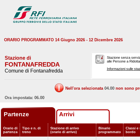
ORARIO PROGRAMMATO 14 Giugno 2026 - 12 Dicembre 2026
Stazione di
Stazione senza serviz
alle Persone a Ridotta 
FONTANAFREDDA
Informazioni sulle staz
Comune di Fontanafredda
Nell'ora selezionata
04.00
non sono prev
Ora impostata: 06.00
Partenze
Arrivi
Orario di
Tipo e n. di
Stazione di arrivo
Binario
Classi e 
partenza
treno
(orario di arrivo)
programmato
bordo