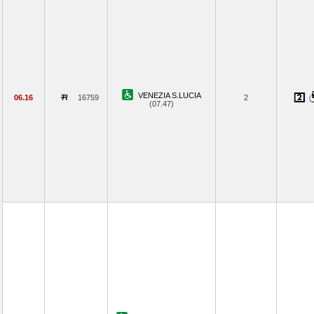
VENEZIA S.LUCIA
06.16
16759
2
(07.47)