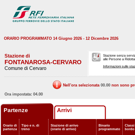
ORARIO PROGRAMMATO 14 Giugno 2026 - 12 Dicembre 2026
Stazione di
Stazione senza serviz
alle Persone a Ridotta 
FONTANAROSA-CERVARO
Informazioni sulle staz
Comune di Cervaro
Nell'ora selezionata
00.00
non sono prev
Ora impostata: 04.00
Partenze
Arrivi
Orario di
Tipo e n. di
Stazione di arrivo
Binario
Classi 
partenza
treno
(orario di arrivo)
programmato
bordo