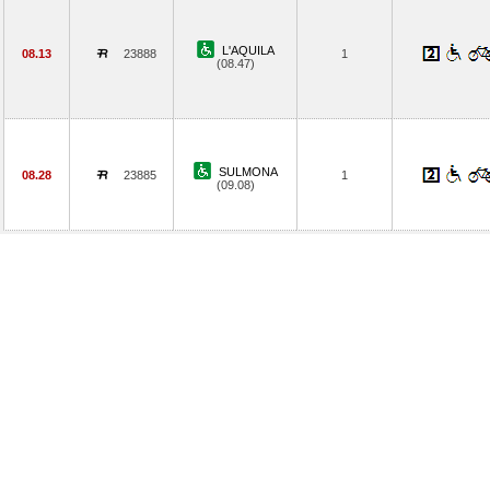
L'AQUILA
08.13
23888
1
(08.47)
SULMONA
08.28
23885
1
(09.08)