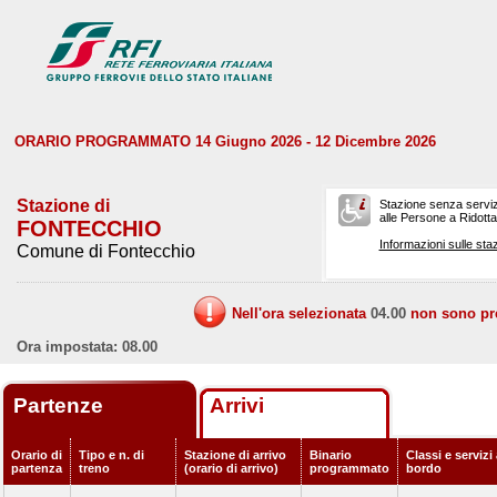
ORARIO PROGRAMMATO 14 Giugno 2026 - 12 Dicembre 2026
Stazione di
Stazione senza serviz
alle Persone a Ridotta 
FONTECCHIO
Informazioni sulle staz
Comune di Fontecchio
Nell'ora selezionata
04.00
non sono prev
Ora impostata: 08.00
Partenze
Arrivi
Orario di
Tipo e n. di
Stazione di arrivo
Binario
Classi e servizi
partenza
treno
(orario di arrivo)
programmato
bordo