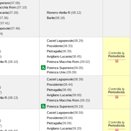
periore
(07.06)
acchia Rom.
(07.10)
ucania
(07.26)
Rionero-Atella-R.
(08.12)
07.36)
Barile
(08.18)
(07.41)
opesole
(07.46)
54)
Castel Lagopesole
(08.29)
Possidente
(08.33)
)
Pietragalla
(08.39)
Controlla la
Periodicità
5)
Avigliano Lucania
(08.45)
lla-R.
(08.10)
Potenza Macchia Rom.
(09.02)
Potenza Superiore
(09.05)
Potenza Univ.
(09.09)
Castel Lagopesole
(08.39)
Possidente
(08.44)
)
Controlla la
Pietragalla
(08.49)
Periodicità
7)
Avigliano Lucania
(09.00)
lla-R.
(08.13)
Potenza Macchia Rom.
(09.15)
Potenza Superiore
(09.19)
Castel Lagopesole
(08.59)
Possidente
(09.04)
)
Controlla la
Pietragalla
(09.09)
Periodicità
7)
Avigliano Lucania
(09.20)