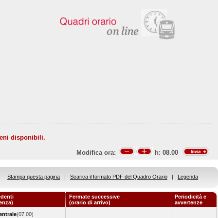
eni disponibili.
Modifica ora:
h:
08.00
Stampa questa pagina
|
Scarica il formato PDF del Quadro Orario
|
Legenda
denti
Fermate successive
Periodicità e
tenza)
(orario di arrivo)
avvertenze
entrale
(07.00)