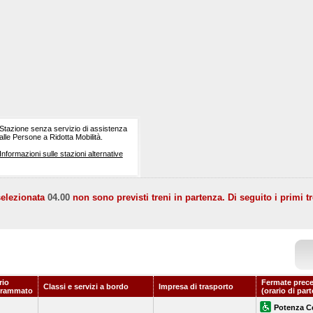
Stazione senza servizio di assistenza
alle Persone a Ridotta Mobilità.
Informazioni sulle stazioni alternative
selezionata
04.00
non sono previsti treni in partenza. Di seguito i primi tr
rio
Fermate prece
Classi e servizi a bordo
Impresa di trasporto
grammato
(orario di par
Potenza C