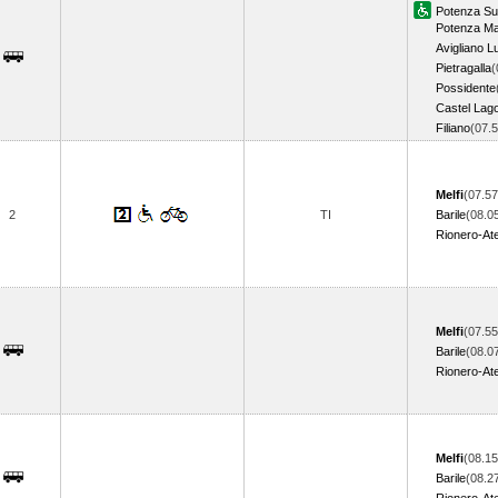
Potenza Su
Potenza M
Avigliano L
Pietragalla
(
Possidente
Castel Lag
Filiano
(07.
Melfi
(07.57
2
TI
Barile
(08.0
Rionero-Ate
Melfi
(07.55
Barile
(08.0
Rionero-Ate
Melfi
(08.15
Barile
(08.2