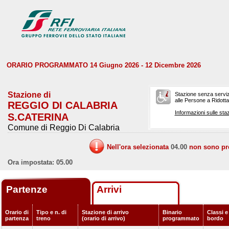
ORARIO PROGRAMMATO 14 Giugno 2026 - 12 Dicembre 2026
Stazione di
Stazione senza serviz
alle Persone a Ridotta 
REGGIO DI CALABRIA
Informazioni sulle staz
S.CATERINA
Comune di Reggio Di Calabria
Nell'ora selezionata
04.00
non sono prev
Ora impostata: 05.00
Partenze
Arrivi
Orario di
Tipo e n. di
Stazione di arrivo
Binario
Classi e
partenza
treno
(orario di arrivo)
programmato
bordo