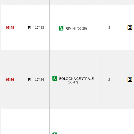
05.48
17433
3
RIMINI
(06.29)
BOLOGNA CENTRALE
05.56
17434
2
(06.47)