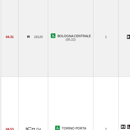
BOLOGNA CENTRALE
04.31
18120
1
(05.22)
TORINO PORTA
04.53
754
2