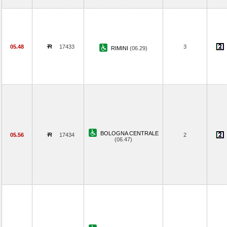
05.48
17433
3
RIMINI
(06.29)
BOLOGNA CENTRALE
05.56
17434
2
(06.47)