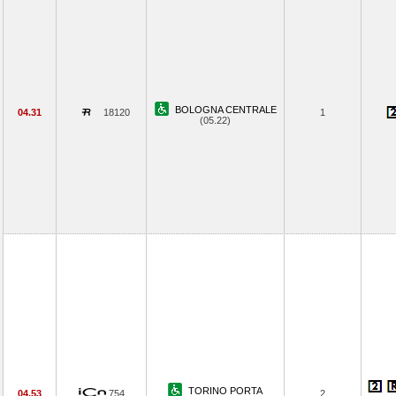
BOLOGNA CENTRALE
04.31
18120
1
(05.22)
TORINO PORTA
04.53
754
2