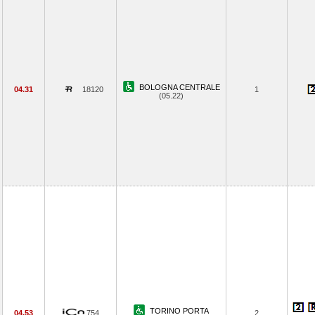
BOLOGNA CENTRALE
04.31
18120
1
(05.22)
TORINO PORTA
04.53
754
2