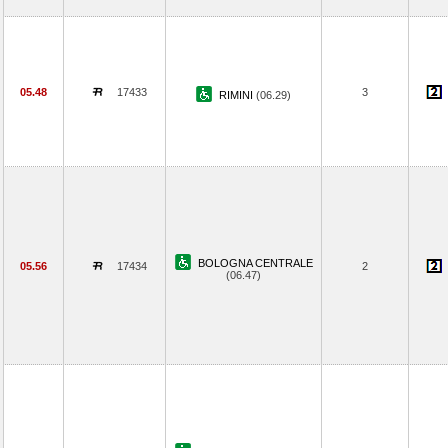
05.48
17433
3
RIMINI
(06.29)
BOLOGNA CENTRALE
05.56
17434
2
(06.47)