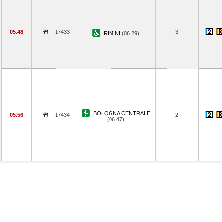
05.48
17433
3
RIMINI
(06.29)
BOLOGNA CENTRALE
05.56
17434
2
(06.47)