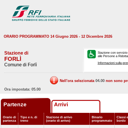
ORARIO PROGRAMMATO 14 Giugno 2026 - 12 Dicembre 2026
Stazione di
Stazione con servizio
alle Persone a Ridotta 
FORLÌ
Informazioni sulla pre
Comune di Forlì
Nell'ora selezionata
04.00
non sono prev
Ora impostata: 05.00
Partenze
Arrivi
Orario di
Tipo e n. di
Stazione di arrivo
Binario
Classi e
partenza
treno
(orario di arrivo)
programmato
bordo