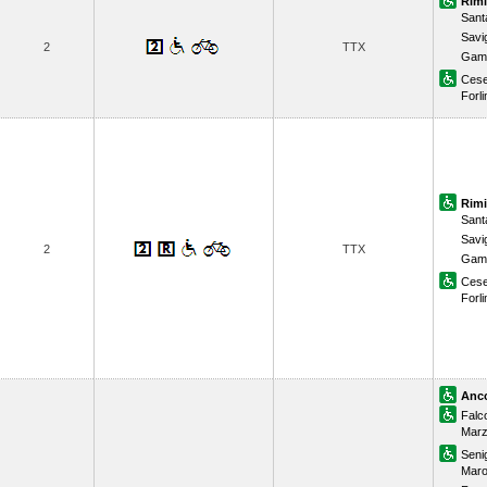
Rimi
Sant
Savi
2
TTX
Gamb
Ces
Forli
Rimi
Sant
Savi
2
TTX
Gamb
Ces
Forli
Anc
Falc
Mar
Senig
Maro