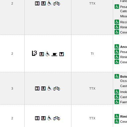
Fan
2
TTX
Pesa
Catt
Misa
Ricc
Rimi
Ces
Anc
Pesa
2
TI
Rimi
Ces
Bolo
Ozza
Caste
3
TTX
Imol
Cast
Fae
Rimi
2
TTX
Ces