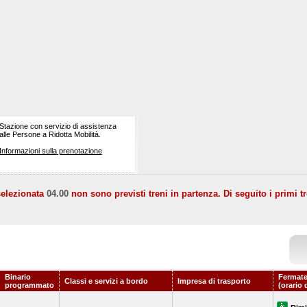
Stazione con servizio di assistenza
alle Persone a Ridotta Mobilità.
Informazioni sulla prenotazione
selezionata
04.00
non sono previsti treni in partenza. Di seguito i primi tr
Binario
Fermate
Classi e servizi a bordo
Impresa di trasporto
programmato
(orario 