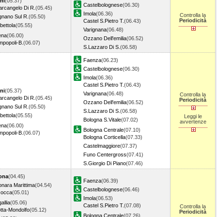
ni
(05.37)
Castelbolognese
(06.30)
arcangelo Di R.
(05.45)
Imola
(06.36)
Controlla la
gnano Sul R.
(05.50)
Periodicità
Castel S.Pietro T.
(06.43)
ettola
(05.55)
Varignana
(06.48)
ena
(06.00)
Ozzano Dell'emilia
(06.52)
mpopoli-B.
(06.07)
S.Lazzaro Di S.
(06.58)
Faenza
(06.23)
Castelbolognese
(06.30)
Imola
(06.36)
Castel S.Pietro T.
(06.43)
ni
(05.37)
Varignana
(06.48)
Controlla la
arcangelo Di R.
(05.45)
Periodicità
Ozzano Dell'emilia
(06.52)
gnano Sul R.
(05.50)
S.Lazzaro Di S.
(06.58)
ettola
(05.55)
Leggi le
Bologna S.Vitale
(07.02)
avvertenze
ena
(06.00)
Bologna Centrale
(07.10)
mpopoli-B.
(06.07)
Bologna Corticella
(07.33)
Castelmaggiore
(07.37)
Funo Centergross
(07.41)
S.Giorgio Di Piano
(07.46)
ona
(04.45)
Faenza
(06.39)
onara Marittima
(04.54)
Castelbolognese
(06.46)
zocca
(05.01)
Imola
(06.53)
allia
(05.06)
Castel S.Pietro T.
(07.08)
Controlla la
tta-Mondolfo
(05.12)
Periodicità
Bologna Centrale
(07.26)