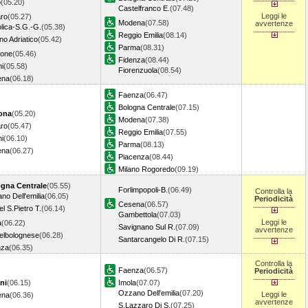
o
(05.20)
Castelfranco E.
(07.48)
Leggi le
ro
(05.27)
Modena
(07.58)
avvertenze
olica-S.G.-G.
(05.38)
Reggio Emilia
(08.14)
no Adriatico
(05.42)
Parma
(08.31)
ione
(05.46)
Fidenza
(08.44)
ni
(05.58)
Fiorenzuola
(08.54)
ena
(06.18)
Faenza
(06.47)
Bologna Centrale
(07.15)
ona
(05.20)
Modena
(07.38)
ro
(05.47)
Reggio Emilia
(07.55)
ni
(06.10)
Parma
(08.13)
ena
(06.27)
Piacenza
(08.44)
Milano Rogoredo
(09.19)
gna Centrale
(05.55)
Forlimpopoli-B.
(06.49)
Controlla la
no Dell'emilia
(06.05)
Periodicità
Cesena
(06.57)
l S.Pietro T.
(06.14)
Gambettola
(07.03)
Leggi le
a
(06.22)
Savignano Sul R.
(07.09)
avvertenze
elbolognese
(06.28)
Santarcangelo Di R.
(07.15)
nza
(06.35)
Controlla la
Faenza
(06.57)
Periodicità
ni
(06.15)
Imola
(07.07)
Ozzano Dell'emilia
(07.20)
Leggi le
ena
(06.36)
avvertenze
S.Lazzaro Di S.
(07.25)