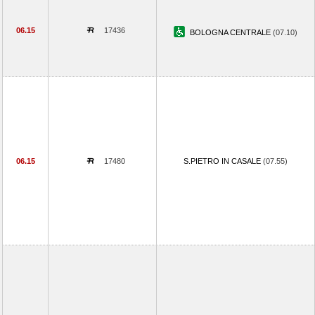
06.15
17436
BOLOGNA CENTRALE
(07.10)
06.15
17480
S.PIETRO IN CASALE
(07.55)