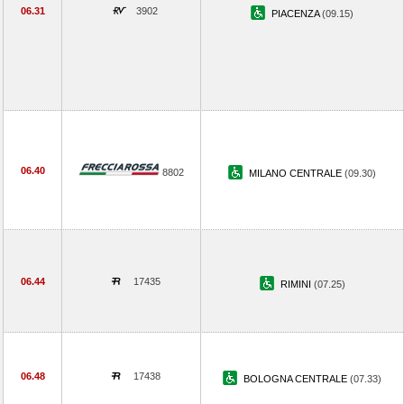
06.31
3902
PIACENZA
(09.15)
06.40
8802
MILANO CENTRALE
(09.30)
06.44
17435
RIMINI
(07.25)
06.48
17438
BOLOGNA CENTRALE
(07.33)