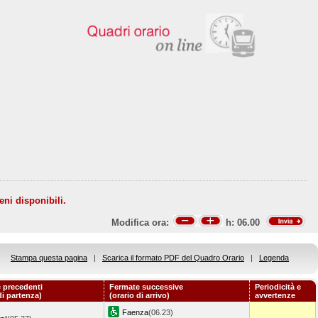
eni disponibili.
Modifica ora:
h:
06.00
Stampa questa pagina
|
Scarica il formato PDF del Quadro Orario
|
Legenda
 precedenti
Fermate successive
Periodicità e
di partenza)
(orario di arrivo)
avvertenze
Faenza
(06.23)