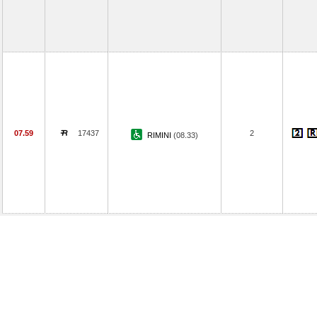
07.59
17437
2
RIMINI
(08.33)