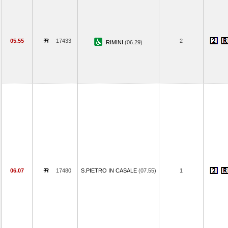
05.55
17433
2
RIMINI
(06.29)
06.07
17480
S.PIETRO IN CASALE
(07.55)
1