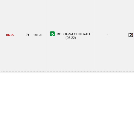
BOLOGNA CENTRALE
04.25
18120
1
(05.22)