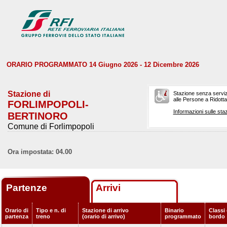
ORARIO PROGRAMMATO 14 Giugno 2026 - 12 Dicembre 2026
Stazione di
Stazione senza serviz
alle Persone a Ridotta 
FORLIMPOPOLI-
Informazioni sulle staz
BERTINORO
Comune di Forlimpopoli
Ora impostata: 04.00
Partenze
Arrivi
Orario di
Tipo e n. di
Stazione di arrivo
Binario
Classi 
partenza
treno
(orario di arrivo)
programmato
bordo