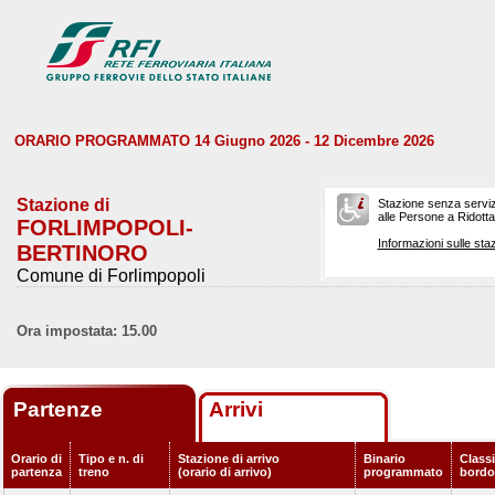
ORARIO PROGRAMMATO 14 Giugno 2026 - 12 Dicembre 2026
Stazione di
Stazione senza serviz
alle Persone a Ridotta 
FORLIMPOPOLI-
Informazioni sulle staz
BERTINORO
Comune di Forlimpopoli
Ora impostata: 15.00
Partenze
Arrivi
Orario di
Tipo e n. di
Stazione di arrivo
Binario
Classi
partenza
treno
(orario di arrivo)
programmato
bordo