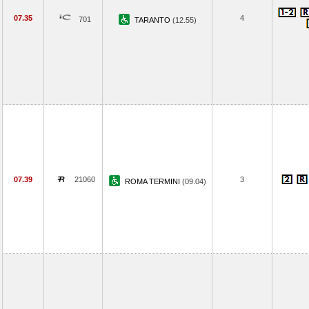
07.35
4
701
TARANTO
(12.55)
07.39
21060
3
ROMA TERMINI
(09.04)