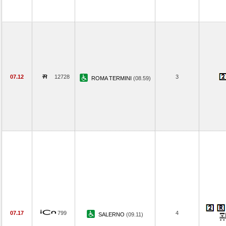
07.12
12728
3
ROMA TERMINI
(08.59)
07.17
799
4
SALERNO
(09.11)