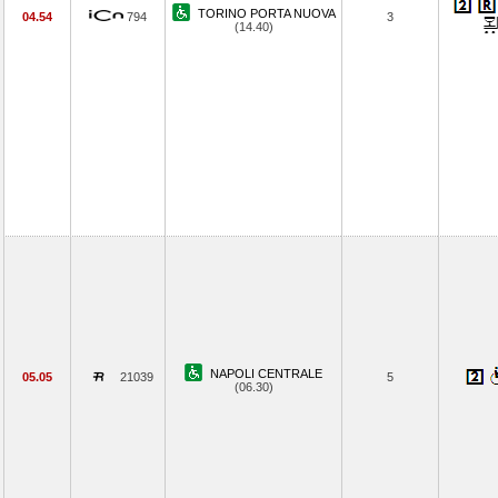
TORINO PORTA NUOVA
04.54
794
3
(14.40)
NAPOLI CENTRALE
05.05
21039
5
(06.30)