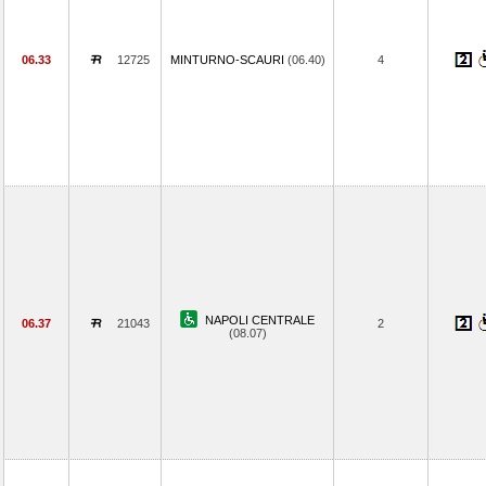
06.33
12725
MINTURNO-SCAURI
(06.40)
4
NAPOLI CENTRALE
06.37
21043
2
(08.07)