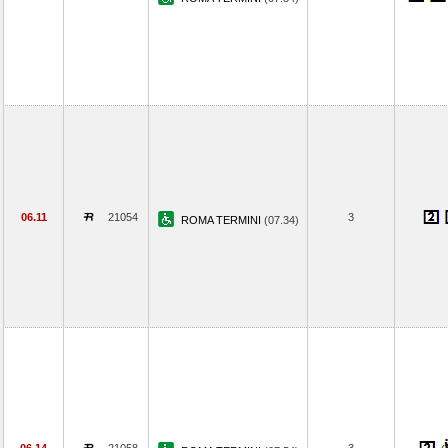
06.11
21054
3
ROMA TERMINI
(07.34)