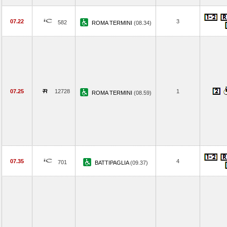
07.22
3
582
ROMA TERMINI
(08.34)
07.25
12728
1
ROMA TERMINI
(08.59)
07.35
4
701
BATTIPAGLIA
(09.37)