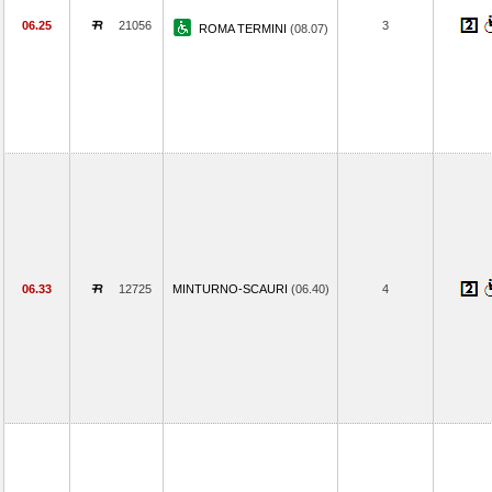
06.25
21056
3
ROMA TERMINI
(08.07)
06.33
12725
MINTURNO-SCAURI
(06.40)
4