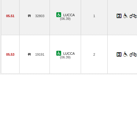
LUCCA
05.51
32803
1
(06.39)
LUCCA
05.53
19191
2
(06.39)