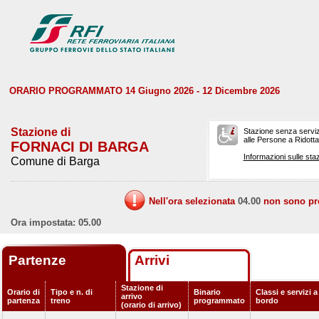
ORARIO PROGRAMMATO 14 Giugno 2026 - 12 Dicembre 2026
Stazione di
Stazione senza serviz
alle Persone a Ridotta 
FORNACI DI BARGA
Informazioni sulle staz
Comune di Barga
Nell'ora selezionata
04.00
non sono prev
Ora impostata: 05.00
Partenze
Arrivi
Stazione di
Orario di
Tipo e n. di
Binario
Classi e servizi a
arrivo
partenza
treno
programmato
bordo
(orario di arrivo)