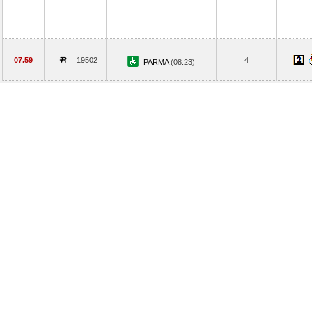
07.59
19502
4
PARMA
(08.23)