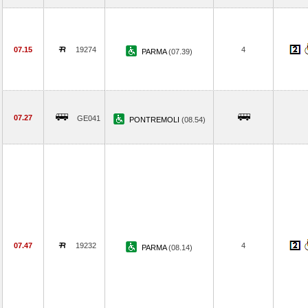
07.15
19274
4
PARMA
(07.39)
07.27
GE041
PONTREMOLI
(08.54)
07.47
19232
4
PARMA
(08.14)