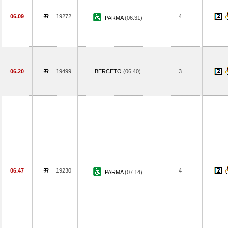
06.09
19272
4
PARMA
(06.31)
06.20
19499
BERCETO
(06.40)
3
06.47
19230
4
PARMA
(07.14)