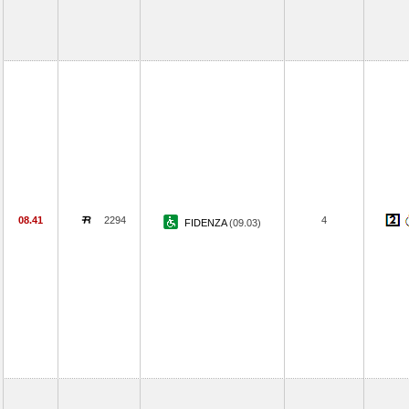
08.41
2294
4
FIDENZA
(09.03)