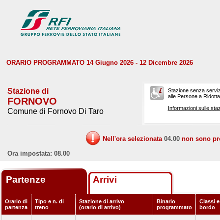
ORARIO PROGRAMMATO 14 Giugno 2026 - 12 Dicembre 2026
Stazione di
Stazione senza serviz
alle Persone a Ridotta 
FORNOVO
Informazioni sulle staz
Comune di Fornovo Di Taro
Nell'ora selezionata
04.00
non sono prev
Ora impostata: 08.00
Partenze
Arrivi
Orario di
Tipo e n. di
Stazione di arrivo
Binario
Classi e
partenza
treno
(orario di arrivo)
programmato
bordo