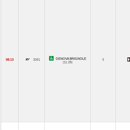
GENOVA BRIGNOLE
08.13
3261
3
(11.28)