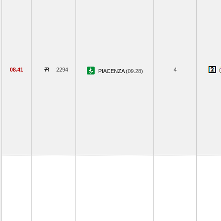
08.41
2294
4
PIACENZA
(09.28)