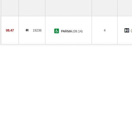
08.47
19236
4
PARMA
(09.14)