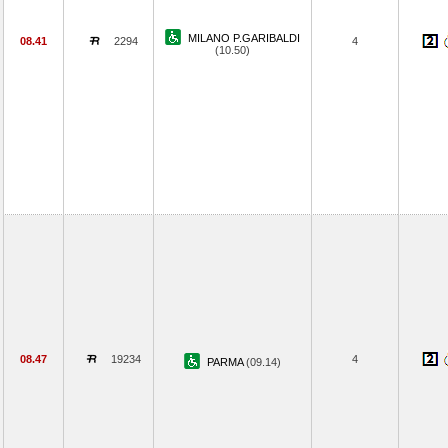
MILANO P.GARIBALDI
08.41
2294
4
(10.50)
08.47
19234
4
PARMA
(09.14)