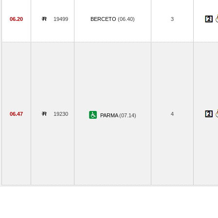
06.20
19499
BERCETO
(06.40)
3
06.47
19230
4
PARMA
(07.14)