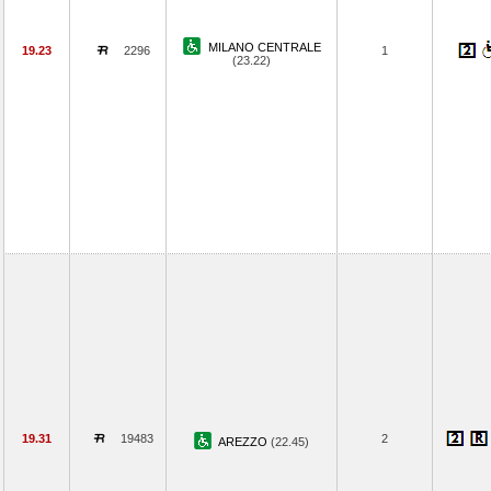
MILANO CENTRALE
19.23
2296
1
(23.22)
19.31
19483
2
AREZZO
(22.45)