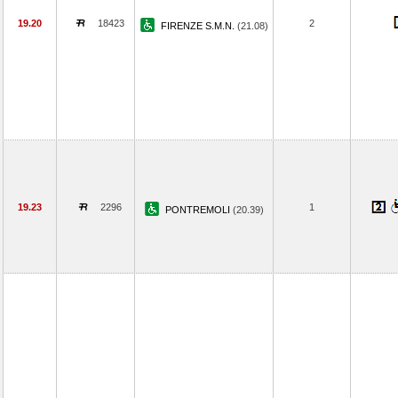
19.20
18423
2
FIRENZE S.M.N.
(21.08)
19.23
2296
1
PONTREMOLI
(20.39)