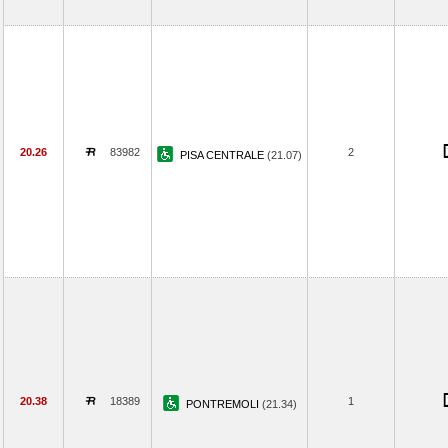
20.26
83982
2
PISA CENTRALE
(21.07)
20.38
18389
1
PONTREMOLI
(21.34)