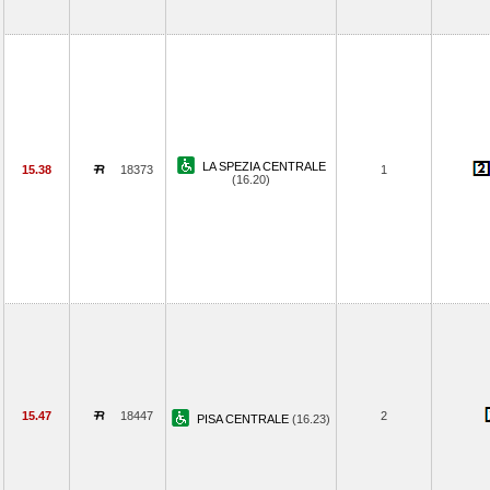
LA SPEZIA CENTRALE
15.38
18373
1
(16.20)
15.47
18447
2
PISA CENTRALE
(16.23)