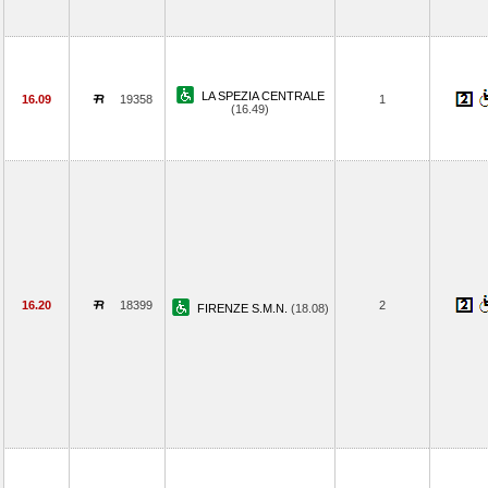
LA SPEZIA CENTRALE
16.09
19358
1
(16.49)
16.20
18399
2
FIRENZE S.M.N.
(18.08)