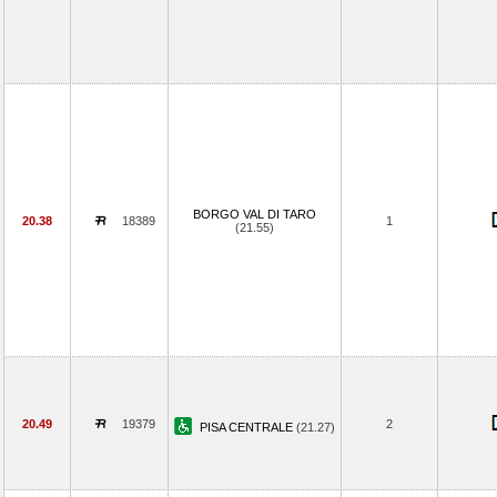
BORGO VAL DI TARO
20.38
18389
1
(21.55)
20.49
19379
2
PISA CENTRALE
(21.27)