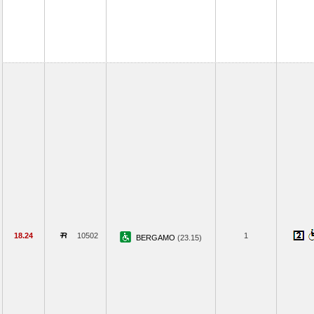
18.24
10502
1
BERGAMO
(23.15)