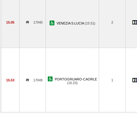
15.05
17040
2
VENEZIA S.LUCIA
(15.51)
PORTOGRUARO-CAORLE
15.53
17049
1
(16.23)