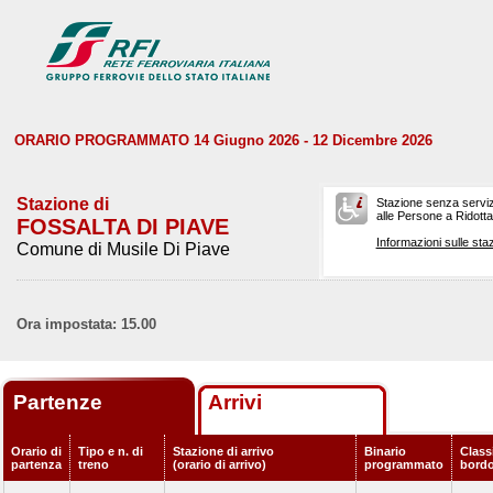
ORARIO PROGRAMMATO 14 Giugno 2026 - 12 Dicembre 2026
Stazione di
Stazione senza serviz
alle Persone a Ridotta 
FOSSALTA DI PIAVE
Informazioni sulle staz
Comune di Musile Di Piave
Ora impostata: 15.00
Partenze
Arrivi
Orario di
Tipo e n. di
Stazione di arrivo
Binario
Classi
partenza
treno
(orario di arrivo)
programmato
bord