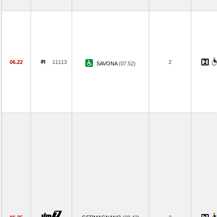
06.22
11113
2
SAVONA
(07.52)