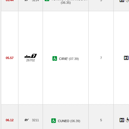
05.44
3214
5
(06.35)
05.57
7
CIRIE'
(07.39)
26702
06.12
3211
5
CUNEO
(06.39)