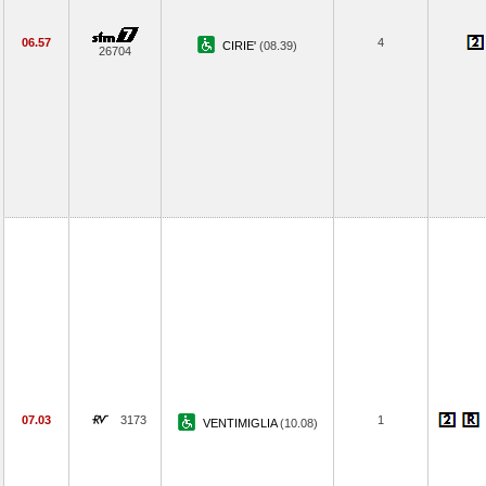
06.57
4
CIRIE'
(08.39)
26704
07.03
3173
1
VENTIMIGLIA
(10.08)