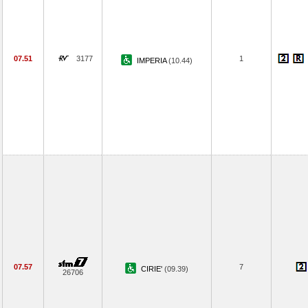
07.51
3177
1
IMPERIA
(10.44)
07.57
7
CIRIE'
(09.39)
26706