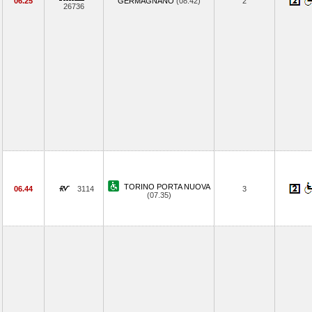
06.25
GERMAGNANO
(08.42)
2
26736
TORINO PORTA NUOVA
06.44
3114
3
(07.35)