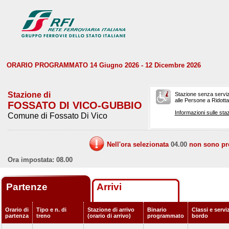
ORARIO PROGRAMMATO 14 Giugno 2026 - 12 Dicembre 2026
Stazione di
Stazione senza serviz
alle Persone a Ridotta 
FOSSATO DI VICO-GUBBIO
Informazioni sulle staz
Comune di Fossato Di Vico
Nell'ora selezionata
04.00
non sono prev
Ora impostata: 08.00
Partenze
Arrivi
Orario di
Tipo e n. di
Stazione di arrivo
Binario
Classi e serviz
partenza
treno
(orario di arrivo)
programmato
bordo