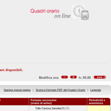
eni disponibili.
Modifica ora:
h:
05.00
Stampa questa pagina
|
Scarica il formato PDF del Quadro Orario
|
Legenda
i
Fermate successive
Periodicità e
)
(orario di arrivo)
avvertenze
Tollo-Canosa Sannita
(05.27)