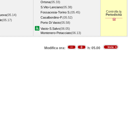
Ortona
(05.33)
S.Vito-Lanciano
(05.38)
Controlla la
Fossacesia-Torino S.
(05.45)
Periodicità
Nuova
(05.14)
Casalbordino-P.
(05.52)
le
(05.17)
Porto Di Vasto
(05.58)
Vasto-S.Salvo
(06.05)
Montenero-Petacciato
(06.13)
Modifica ora:
h:
05.00