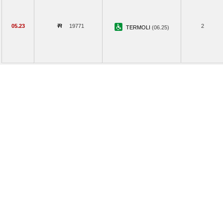
05.23
19771
2
TERMOLI
(06.25)