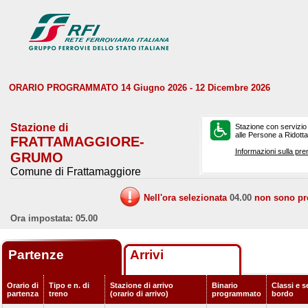
ORARIO PROGRAMMATO 14 Giugno 2026 - 12 Dicembre 2026
Stazione di
Stazione con servizio
alle Persone a Ridotta 
FRATTAMAGGIORE-
Informazioni sulla pre
GRUMO
Comune di Frattamaggiore
Nell'ora selezionata
04.00
non sono prev
Ora impostata: 05.00
Partenze
Arrivi
Orario di
Tipo e n. di
Stazione di arrivo
Binario
Classi e s
partenza
treno
(orario di arrivo)
programmato
bordo