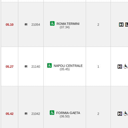
ROMA TERMINI
05.10
21054
2
(07.34)
NAPOLI CENTRALE
05.27
21140
1
(05.45)
FORMIA-GAETA
05.42
21042
2
(06.50)