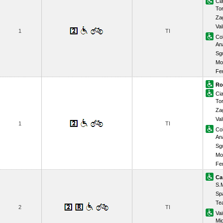
Ci
To
Za
Va
1
TI
Col
An
Sg
Mo
Fe
Ro
Ci
To
Za
Va
1
TI
Col
An
Sg
Mo
Fe
Ca
S.
Sp
Te
2
TI
Vai
Mi