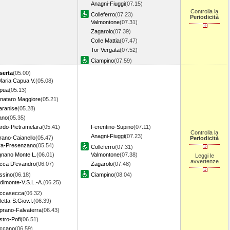
Anagni-Fiuggi
(07.15)
Controlla la
Colleferro
(07.23)
Periodicità
Valmontone
(07.31)
Zagarolo
(07.39)
Colle Mattia
(07.47)
Tor Vergata
(07.52)
Ciampino
(07.59)
serta
(05.00)
Maria Capua V.
(05.08)
pua
(05.13)
gnataro Maggiore
(05.21)
aranise
(05.28)
ano
(05.35)
ardo-Pietramelara
(05.41)
Ferentino-Supino
(07.11)
Controlla la
Anagni-Fiuggi
(07.23)
rano-Caianello
(05.47)
Periodicità
ra-Presenzano
(05.54)
Colleferro
(07.31)
gnano Monte L.
(06.01)
Valmontone
(07.38)
Leggi le
avvertenze
cca D'evandro
(06.07)
Zagarolo
(07.48)
ssino
(06.18)
Ciampino
(08.04)
dimonte-V.S.L.-A.
(06.25)
ccasecca
(06.32)
letta-S.Giov.I.
(06.39)
prano-Falvaterra
(06.43)
tro-Pofi
(06.51)
ccano
(06.59)