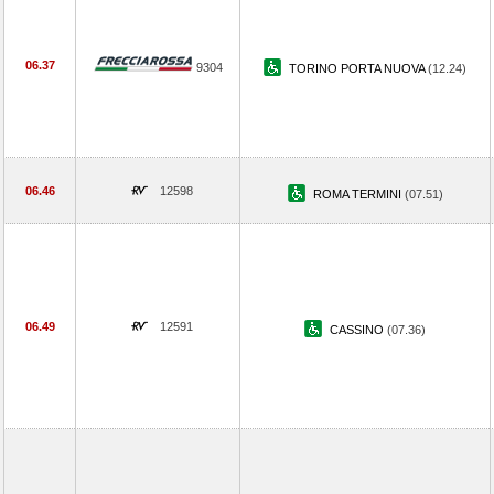
06.37
9304
TORINO PORTA NUOVA
(12.24)
06.46
12598
ROMA TERMINI
(07.51)
06.49
12591
CASSINO
(07.36)