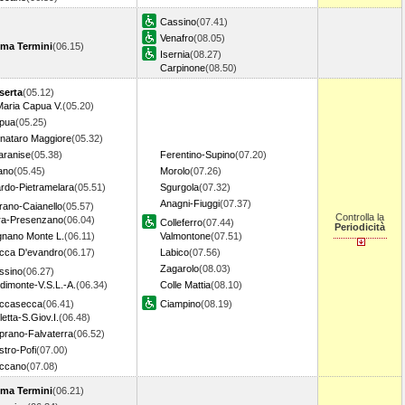
Cassino
(07.41)
Venafro
(08.05)
ma Termini
(06.15)
Isernia
(08.27)
Carpinone
(08.50)
serta
(05.12)
Maria Capua V.
(05.20)
pua
(05.25)
gnataro Maggiore
(05.32)
aranise
(05.38)
Ferentino-Supino
(07.20)
ano
(05.45)
Morolo
(07.26)
ardo-Pietramelara
(05.51)
Sgurgola
(07.32)
Anagni-Fiuggi
(07.37)
rano-Caianello
(05.57)
Controlla la
ra-Presenzano
(06.04)
Colleferro
(07.44)
Periodicità
gnano Monte L.
(06.11)
Valmontone
(07.51)
cca D'evandro
(06.17)
Labico
(07.56)
Zagarolo
(08.03)
ssino
(06.27)
dimonte-V.S.L.-A.
(06.34)
Colle Mattia
(08.10)
ccasecca
(06.41)
Ciampino
(08.19)
letta-S.Giov.I.
(06.48)
prano-Falvaterra
(06.52)
tro-Pofi
(07.00)
ccano
(07.08)
ma Termini
(06.21)