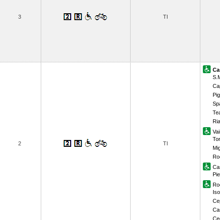
3
TI
Ca
S.
Ca
Pi
Sp
Te
Ri
Vai
To
2
TI
Mi
Ro
Ca
Pie
Ro
Iso
Ce
Cas
Ce