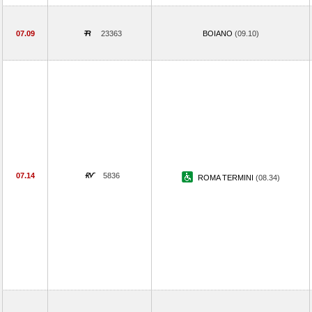
07.09
23363
BOIANO
(09.10)
07.14
5836
ROMA TERMINI
(08.34)