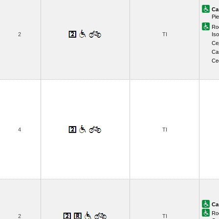
Ca
Pie
Ro
2
TI
Iso
Ce
Cas
Ce
4
TI
Ca
Ro
2
TI