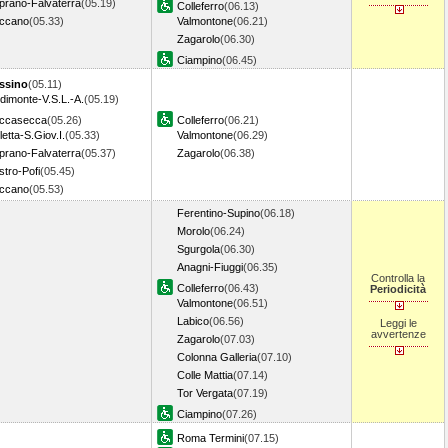
prano-Falvaterra
(05.19)
Colleferro
(06.13)
ccano
(05.33)
Valmontone
(06.21)
Zagarolo
(06.30)
Ciampino
(06.45)
ssino
(05.11)
dimonte-V.S.L.-A.
(05.19)
ccasecca
(05.26)
Colleferro
(06.21)
letta-S.Giov.I.
(05.33)
Valmontone
(06.29)
prano-Falvaterra
(05.37)
Zagarolo
(06.38)
tro-Pofi
(05.45)
ccano
(05.53)
Ferentino-Supino
(06.18)
Morolo
(06.24)
Sgurgola
(06.30)
Anagni-Fiuggi
(06.35)
Controlla la
Colleferro
(06.43)
Periodicità
Valmontone
(06.51)
Labico
(06.56)
Leggi le
avvertenze
Zagarolo
(07.03)
Colonna Galleria
(07.10)
Colle Mattia
(07.14)
Tor Vergata
(07.19)
Ciampino
(07.26)
Roma Termini
(07.15)