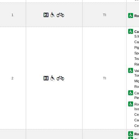
1
TI
Ro
Ca
S.
Ca
Pi
Sp
Te
Ri
Vai
To
2
TI
Mi
Ro
Ca
Pie
Ro
Iso
Ce
Cas
Ce
Ro