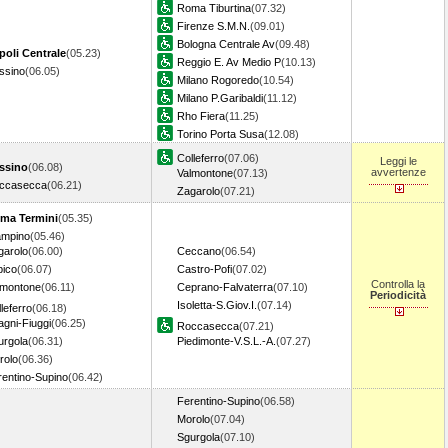
Roma Tiburtina
(07.32)
Firenze S.M.N.
(09.01)
Bologna Centrale Av
(09.48)
poli Centrale
(05.23)
Reggio E. Av Medio P
(10.13)
ssino
(06.05)
Milano Rogoredo
(10.54)
Milano P.Garibaldi
(11.12)
Rho Fiera
(11.25)
Torino Porta Susa
(12.08)
Colleferro
(07.06)
Leggi le
ssino
(06.08)
avvertenze
Valmontone
(07.13)
ccasecca
(06.21)
Zagarolo
(07.21)
ma Termini
(05.35)
ampino
(05.46)
garolo
(06.00)
Ceccano
(06.54)
bico
(06.07)
Castro-Pofi
(07.02)
Controlla la
lmontone
(06.11)
Ceprano-Falvaterra
(07.10)
Periodicità
Isoletta-S.Giov.I.
(07.14)
leferro
(06.18)
agni-Fiuggi
(06.25)
Roccasecca
(07.21)
urgola
(06.31)
Piedimonte-V.S.L.-A.
(07.27)
rolo
(06.36)
rentino-Supino
(06.42)
Ferentino-Supino
(06.58)
Morolo
(07.04)
Sgurgola
(07.10)