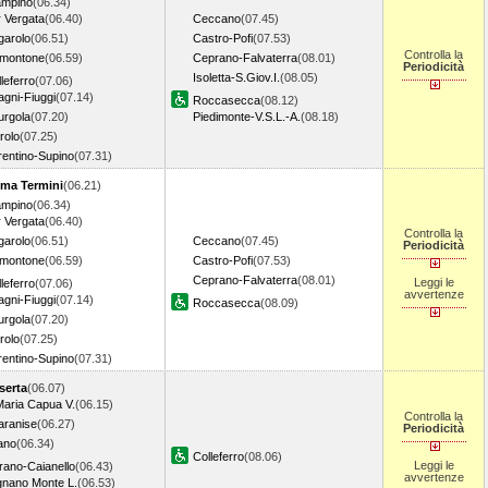
ampino
(06.34)
r Vergata
(06.40)
Ceccano
(07.45)
garolo
(06.51)
Castro-Pofi
(07.53)
Controlla la
lmontone
(06.59)
Ceprano-Falvaterra
(08.01)
Periodicità
Isoletta-S.Giov.I.
(08.05)
leferro
(07.06)
agni-Fiuggi
(07.14)
Roccasecca
(08.12)
urgola
(07.20)
Piedimonte-V.S.L.-A.
(08.18)
rolo
(07.25)
rentino-Supino
(07.31)
ma Termini
(06.21)
ampino
(06.34)
r Vergata
(06.40)
Controlla la
garolo
(06.51)
Ceccano
(07.45)
Periodicità
lmontone
(06.59)
Castro-Pofi
(07.53)
Ceprano-Falvaterra
(08.01)
Leggi le
leferro
(07.06)
avvertenze
agni-Fiuggi
(07.14)
Roccasecca
(08.09)
urgola
(07.20)
rolo
(07.25)
rentino-Supino
(07.31)
serta
(06.07)
Maria Capua V.
(06.15)
Controlla la
aranise
(06.27)
Periodicità
ano
(06.34)
Colleferro
(08.06)
Leggi le
rano-Caianello
(06.43)
avvertenze
gnano Monte L.
(06.53)