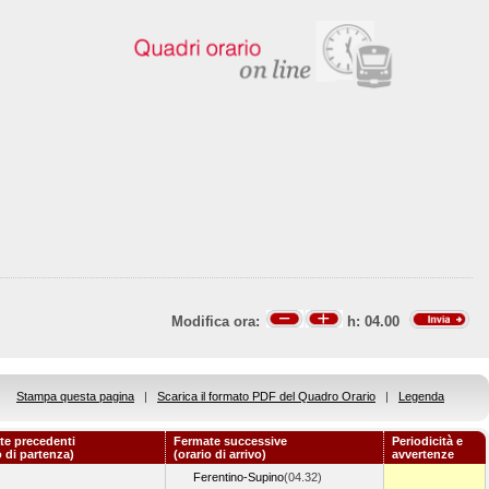
Modifica ora:
h:
04.00
Stampa questa pagina
|
Scarica il formato PDF del Quadro Orario
|
Legenda
te precedenti
Fermate successive
Periodicità e
o di partenza)
(orario di arrivo)
avvertenze
Ferentino-Supino
(04.32)