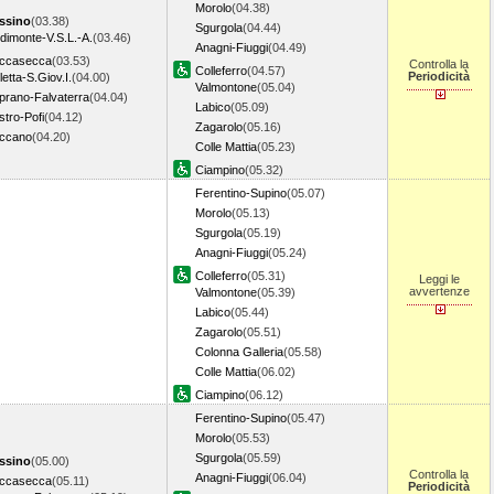
Morolo
(04.38)
ssino
(03.38)
Sgurgola
(04.44)
dimonte-V.S.L.-A.
(03.46)
Anagni-Fiuggi
(04.49)
ccasecca
(03.53)
Controlla la
Colleferro
(04.57)
Periodicità
letta-S.Giov.I.
(04.00)
Valmontone
(05.04)
prano-Falvaterra
(04.04)
Labico
(05.09)
tro-Pofi
(04.12)
Zagarolo
(05.16)
ccano
(04.20)
Colle Mattia
(05.23)
Ciampino
(05.32)
Ferentino-Supino
(05.07)
Morolo
(05.13)
Sgurgola
(05.19)
Anagni-Fiuggi
(05.24)
Colleferro
(05.31)
Leggi le
avvertenze
Valmontone
(05.39)
Labico
(05.44)
Zagarolo
(05.51)
Colonna Galleria
(05.58)
Colle Mattia
(06.02)
Ciampino
(06.12)
Ferentino-Supino
(05.47)
Morolo
(05.53)
Sgurgola
(05.59)
ssino
(05.00)
Controlla la
Anagni-Fiuggi
(06.04)
ccasecca
(05.11)
Periodicità