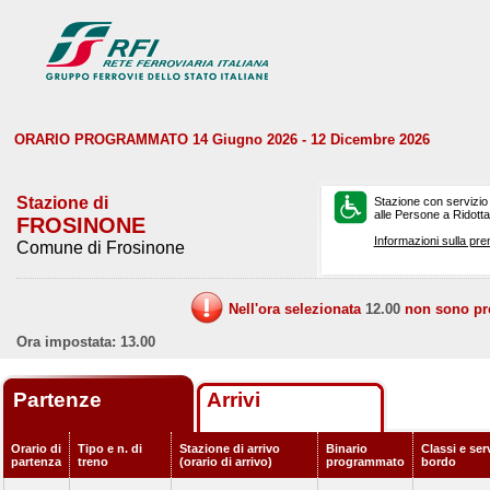
ORARIO PROGRAMMATO 14 Giugno 2026 - 12 Dicembre 2026
Stazione di
Stazione con servizio
alle Persone a Ridotta 
FROSINONE
Informazioni sulla pre
Comune di Frosinone
Nell'ora selezionata
12.00
non sono prev
Ora impostata: 13.00
Partenze
Arrivi
Orario di
Tipo e n. di
Stazione di arrivo
Binario
Classi e serv
partenza
treno
(orario di arrivo)
programmato
bordo