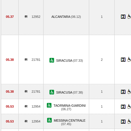
05.37
12952
ALCANTARA
(06.12)
1
05.38
21781
2
SIRACUSA
(07.33)
05.38
21781
1
SIRACUSA
(07.38)
TAORMINA-GIARDINI
05.53
12954
1
(06.27)
MESSINA CENTRALE
05.53
12954
1
(07.45)