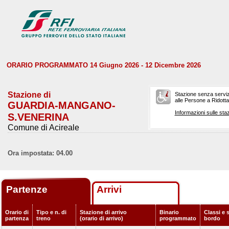
ORARIO PROGRAMMATO 14 Giugno 2026 - 12 Dicembre 2026
Stazione di
Stazione senza serviz
alle Persone a Ridotta 
GUARDIA-MANGANO-
Informazioni sulle staz
S.VENERINA
Comune di Acireale
Ora impostata: 04.00
Partenze
Arrivi
Orario di
Tipo e n. di
Stazione di arrivo
Binario
Classi e s
partenza
treno
(orario di arrivo)
programmato
bordo