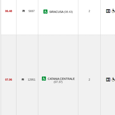
06.48
5697
2
SIRACUSA
(08.43)
CATANIA CENTRALE
07.06
12951
2
(07.37)