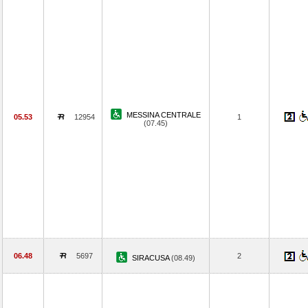
MESSINA CENTRALE
05.53
12954
1
(07.45)
06.48
5697
2
SIRACUSA
(08.49)