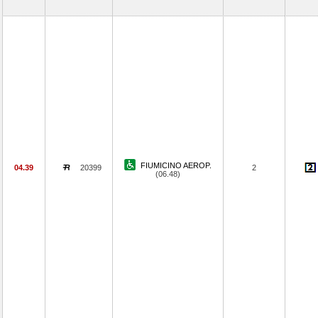
FIUMICINO AEROP.
04.39
20399
2
(06.48)