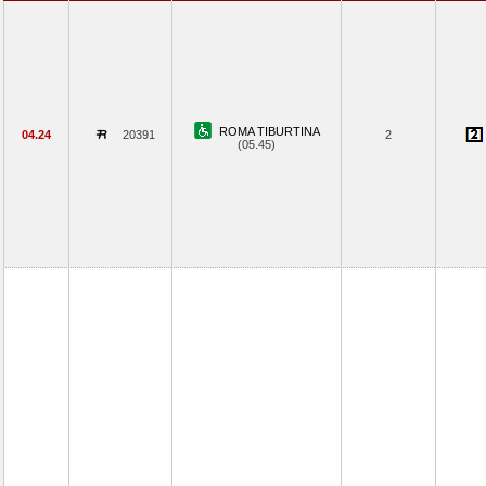
ROMA TIBURTINA
04.24
20391
2
(05.45)