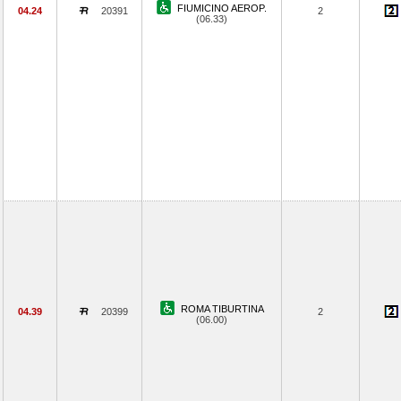
FIUMICINO AEROP.
04.24
20391
2
(06.33)
ROMA TIBURTINA
04.39
20399
2
(06.00)