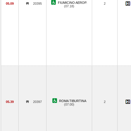
FIUMICINO AEROP.
05.09
20395
2
(07.18)
ROMA TIBURTINA
05.39
20397
2
(07.00)