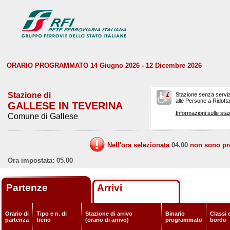
ORARIO PROGRAMMATO 14 Giugno 2026 - 12 Dicembre 2026
Stazione di
Stazione senza serviz
alle Persone a Ridotta 
GALLESE IN TEVERINA
Informazioni sulle staz
Comune di Gallese
Nell'ora selezionata
04.00
non sono prev
Ora impostata: 05.00
Partenze
Arrivi
Orario di
Tipo e n. di
Stazione di arrivo
Binario
Classi e
partenza
treno
(orario di arrivo)
programmato
bordo