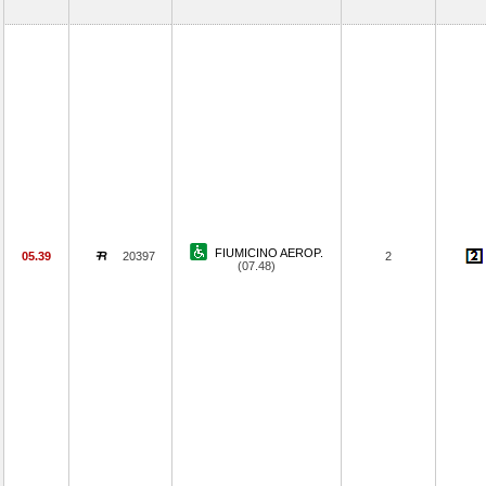
FIUMICINO AEROP.
05.39
20397
2
(07.48)