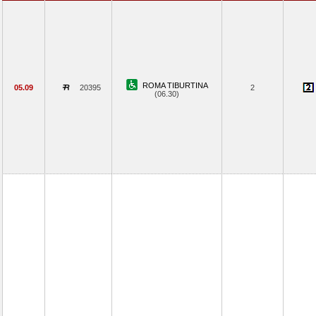
ROMA TIBURTINA
05.09
20395
2
(06.30)