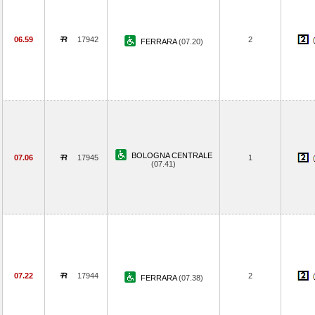
06.59
17942
2
FERRARA
(07.20)
BOLOGNA CENTRALE
07.06
17945
1
(07.41)
07.22
17944
2
FERRARA
(07.38)