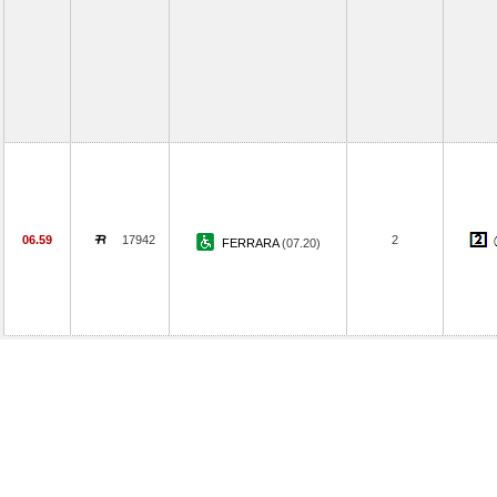
06.59
17942
2
FERRARA
(07.20)