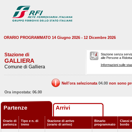
ORARIO PROGRAMMATO 14 Giugno 2026 - 12 Dicembre 2026
Stazione di
Stazione senza serviz
alle Persone a Ridotta 
GALLIERA
Informazioni sulle staz
Comune di Galliera
Nell'ora selezionata
04.00
non sono prev
Ora impostata: 06.00
Partenze
Arrivi
Orario di
Tipo e n. di
Stazione di arrivo
Binario
Classi e
partenza
treno
(orario di arrivo)
programmato
bordo