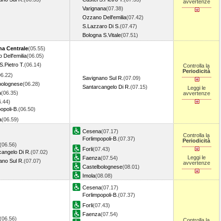
avvertenze
Varignana
(07.38)
Ozzano Dell'emilia
(07.42)
S.Lazzaro Di S.
(07.47)
Bologna S.Vitale
(07.51)
a Centrale
(05.55)
Dell'emilia
(06.05)
S.Pietro T.
(06.14)
Controlla la
Periodicità
06.22)
Savignano Sul R.
(07.09)
bolognese
(06.28)
Santarcangelo Di R.
(07.15)
Leggi le
a
(06.35)
avvertenze
6.44)
opoli-B.
(06.50)
a
(06.59)
Cesena
(07.17)
Controlla la
Forlimpopoli-B.
(07.37)
Periodicità
(06.56)
Forli
(07.43)
cangelo Di R.
(07.02)
Leggi le
Faenza
(07.54)
ano Sul R.
(07.07)
avvertenze
Castelbolognese
(08.01)
Imola
(08.08)
Cesena
(07.17)
Forlimpopoli-B.
(07.37)
Forli
(07.43)
Faenza
(07.54)
(06.56)
Controlla la