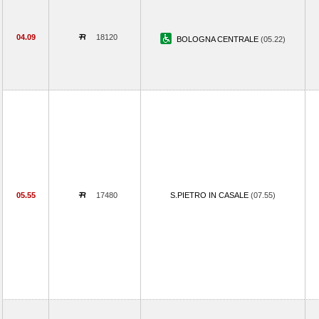
04.09
18120
BOLOGNA CENTRALE
(05.22)
05.55
17480
S.PIETRO IN CASALE
(07.55)