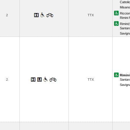
Cattoli
Misano 
Riccio
2
TTX
Rimini
Rimini
(
Santar
Savign
Rimini
2
TTX
Santar
Savign