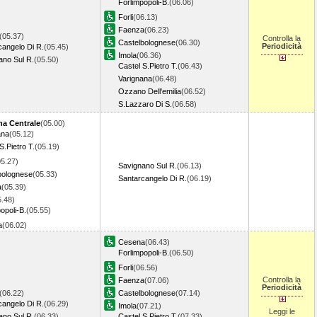
Forlimpopoli-B.
(06.06)
Forli
(06.13)
Faenza
(06.23)
(05.37)
Controlla la
Castelbolognese
(06.30)
Periodicità
cangelo Di R.
(05.45)
Imola
(06.36)
ano Sul R.
(05.50)
Castel S.Pietro T.
(06.43)
Varignana
(06.48)
Ozzano Dell'emilia
(06.52)
S.Lazzaro Di S.
(06.58)
a Centrale
(05.00)
ana
(05.12)
S.Pietro T.
(05.19)
05.27)
Savignano Sul R.
(06.13)
bolognese
(05.33)
Santarcangelo Di R.
(06.19)
a
(05.39)
5.48)
opoli-B.
(05.55)
a
(06.02)
Cesena
(06.43)
Forlimpopoli-B.
(06.50)
Forli
(06.56)
Controlla la
Faenza
(07.06)
Periodicità
(06.22)
Castelbolognese
(07.14)
cangelo Di R.
(06.29)
Imola
(07.21)
Leggi le
ano Sul R.
(06.33)
Castel S.Pietro T.
(07.33)