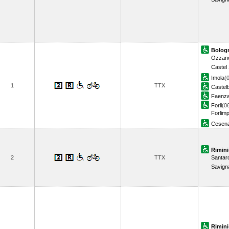
Bologn
Ozzano 
Castel 
Imola
(
1
TTX
Castel
Faenz
Forli
(0
Forlimp
Cesen
Rimini
2
TTX
Santar
Savign
Rimini