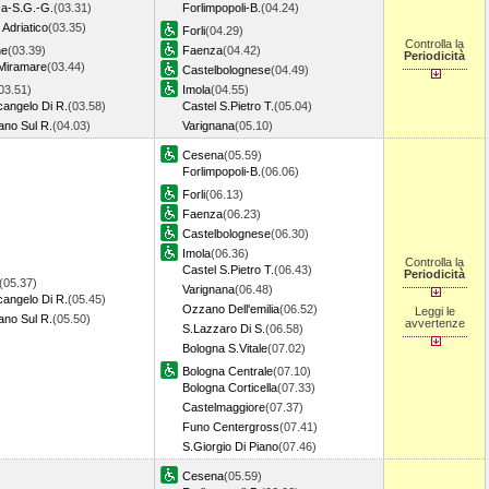
ca-S.G.-G.
(03.31)
Forlimpopoli-B.
(04.24)
Adriatico
(03.35)
Forli
(04.29)
Controlla la
ne
(03.39)
Faenza
(04.42)
Periodicità
 Miramare
(03.44)
Castelbolognese
(04.49)
03.51)
Imola
(04.55)
cangelo Di R.
(03.58)
Castel S.Pietro T.
(05.04)
ano Sul R.
(04.03)
Varignana
(05.10)
Cesena
(05.59)
Forlimpopoli-B.
(06.06)
Forli
(06.13)
Faenza
(06.23)
Castelbolognese
(06.30)
Imola
(06.36)
Controlla la
Castel S.Pietro T.
(06.43)
Periodicità
(05.37)
Varignana
(06.48)
cangelo Di R.
(05.45)
Ozzano Dell'emilia
(06.52)
Leggi le
ano Sul R.
(05.50)
avvertenze
S.Lazzaro Di S.
(06.58)
Bologna S.Vitale
(07.02)
Bologna Centrale
(07.10)
Bologna Corticella
(07.33)
Castelmaggiore
(07.37)
Funo Centergross
(07.41)
S.Giorgio Di Piano
(07.46)
Cesena
(05.59)