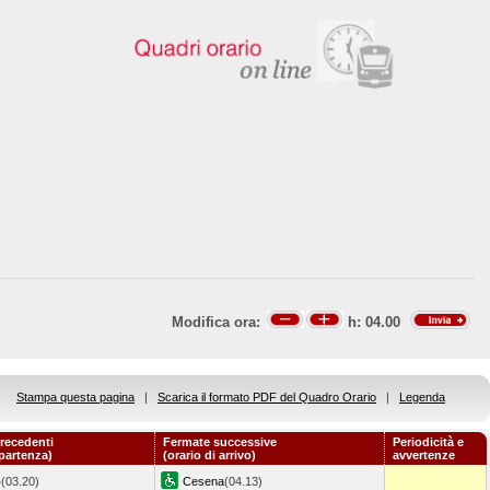
Modifica ora:
h:
04.00
Stampa questa pagina
|
Scarica il formato PDF del Quadro Orario
|
Legenda
recedenti
Fermate successive
Periodicità e
 partenza)
(orario di arrivo)
avvertenze
o
(03.20)
Cesena
(04.13)