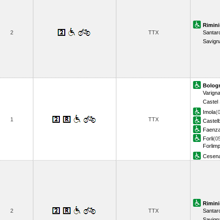
Rimini
2
TTX
Santar
Savign
Bologn
Varign
Castel 
Imola
(
1
TTX
Castel
Faenz
Forli
(0
Forlimp
Cesen
Rimini
2
TTX
Santar
Savign