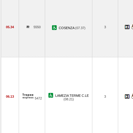
05.34
5550
3
COSENZA
(07.37)
LAMEZIA TERME C.LE
06.13
3
5472
(08.21)