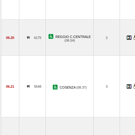
REGGIO C.CENTRALE
06.20
6175
2
(06.54)
06.21
5548
3
COSENZA
(08.37)