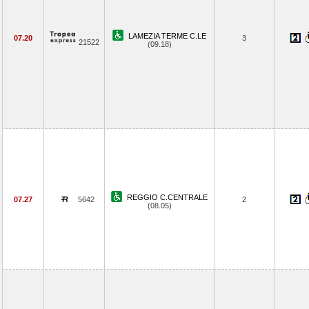
LAMEZIA TERME C.LE
07.20
3
21522
(09.18)
REGGIO C.CENTRALE
07.27
5642
2
(08.05)