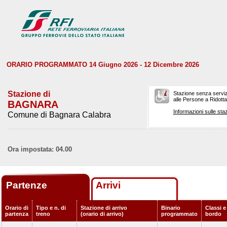
ORARIO PROGRAMMATO 14 Giugno 2026 - 12 Dicembre 2026
Stazione di
Stazione senza serviz
alle Persone a Ridotta 
BAGNARA
Informazioni sulle staz
Comune di Bagnara Calabra
Ora impostata: 04.00
Partenze
Arrivi
Orario di
Tipo e n. di
Stazione di arrivo
Binario
Classi e
partenza
treno
(orario di arrivo)
programmato
bordo