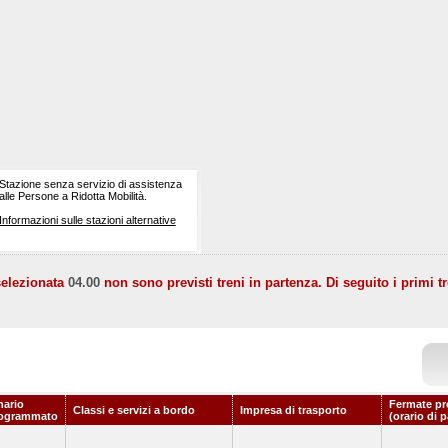
Stazione senza servizio di assistenza
alle Persone a Ridotta Mobilità.
Informazioni sulle stazioni alternative
selezionata
04.00
non sono previsti treni in partenza. Di seguito i primi tr
nario
Fermate pr
Classi e servizi a bordo
Impresa di trasporto
ogrammato
(orario di 