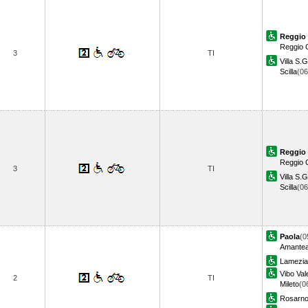
Reggio 
Reggio 
3
TI
Villa S.
Scilla
(0
Reggio 
Reggio 
3
TI
Villa S.
Scilla
(0
Paola
(0
Amante
Lamezia
Vibo Val
2
TI
Mileto
(0
Rosarn