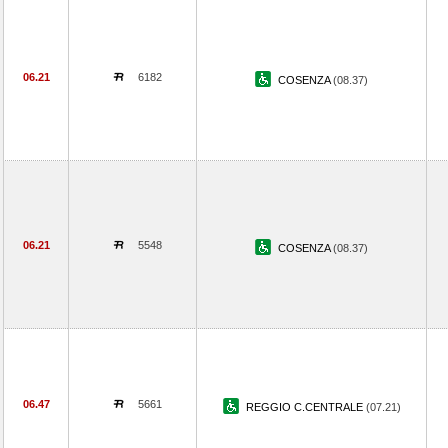
06.21
6182
COSENZA
(08.37)
06.21
5548
COSENZA
(08.37)
06.47
5661
REGGIO C.CENTRALE
(07.21)