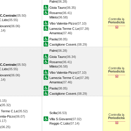
Palmi
(06.28)
Gioia Tauro
(06.35)
Rosarno
(06.41)
C.Centrale
(05.50)
Mileto
(06.58)
Controlla la
C.Lido
(05.55)
Periodicità
Vibo Valentia-Pizzo
(07.10)
Giovanni
(06.06)
Lamezia Terme C.Le
(07.28)
6.14)
Amantea
(07.46)
Paola
(08.05)
Castiglione Cosent.
(08.29)
Palmi
(06.28)
Gioia Tauro
(06.34)
Rosarno
(06.41)
C.Centrale
(05.50)
Mileto
(06.58)
Controlla la
C.Lido
(05.55)
Periodicità
Vibo Valentia-Pizzo
(07.10)
Giovanni
(06.06)
Lamezia Terme C.Le
(07.28)
6.14)
Amantea
(07.46)
Paola
(08.05)
Castiglione Cosent.
(08.29)
5.15)
a
(05.32)
 Terme C.Le
(05.52)
Scilla
(06.53)
Controlla la
entia-Pizzo
(06.07)
Periodicità
Villa S.Giovanni
(07.02)
6.17)
Reggio C.Lido
(07.14)
o
(06.25)