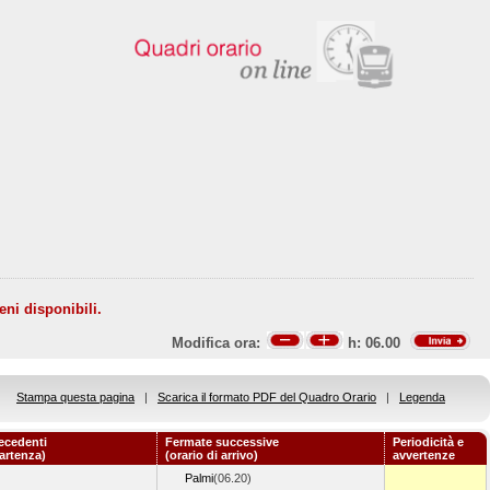
eni disponibili.
Modifica ora:
h:
06.00
Stampa questa pagina
|
Scarica il formato PDF del Quadro Orario
|
Legenda
ecedenti
Fermate successive
Periodicità e
partenza)
(orario di arrivo)
avvertenze
Palmi
(06.20)