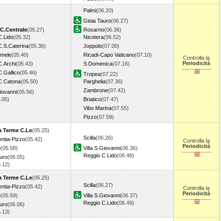
Palmi
(06.20)
Gioia Tauro
(06.27)
C.Centrale
(05.27)
Rosarno
(06.36)
C.Lido
(05.32)
Nicotera
(06.52)
C.S.Caterina
(05.36)
Joppolo
(07.00)
imele
(05.40)
Ricadi-Capo Vaticano
(07.10)
Controlla la
Periodicità
C.Archi
(05.43)
S.Domenica
(07.16)
.Gallico
(05.46)
Tropea
(07.22)
C.Catona
(05.50)
Parghelia
(07.36)
Zambrone
(07.42)
Giovanni
(05.56)
6.05)
Briatico
(07.47)
Vibo Marina
(07.55)
Pizzo
(07.59)
a Terme C.Le
(05.25)
Scilla
(06.26)
entia-Pizzo
(05.42)
Controlla la
Periodicità
o
(05.58)
Villa S.Giovanni
(06.36)
Reggio C.Lido
(06.48)
uro
(06.05)
6.12)
a Terme C.Le
(05.25)
Scilla
(06.27)
entia-Pizzo
(05.42)
Controlla la
Periodicità
o
(05.59)
Villa S.Giovanni
(06.37)
Reggio C.Lido
(06.49)
uro
(06.06)
6.13)