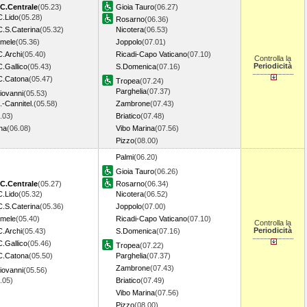
C.Centrale
(05.23)
Gioia Tauro
(06.27)
C.Lido
(05.28)
Rosarno
(06.36)
C.S.Caterina
(05.32)
Nicotera
(06.53)
imele
(05.36)
Joppolo
(07.01)
C.Archi
(05.40)
Ricadi-Capo Vaticano
(07.10)
Controlla la
Periodicità
.Gallico
(05.43)
S.Domenica
(07.16)
C.Catona
(05.47)
Tropea
(07.24)
Parghelia
(07.37)
Giovanni
(05.53)
.-Cannitel.
(05.58)
Zambrone
(07.43)
.03)
Briatico
(07.48)
na
(06.08)
Vibo Marina
(07.56)
Pizzo
(08.00)
Palmi
(06.20)
Gioia Tauro
(06.26)
C.Centrale
(05.27)
Rosarno
(06.34)
C.Lido
(05.32)
Nicotera
(06.52)
C.S.Caterina
(05.36)
Joppolo
(07.00)
imele
(05.40)
Ricadi-Capo Vaticano
(07.10)
Controlla la
Periodicità
C.Archi
(05.43)
S.Domenica
(07.16)
.Gallico
(05.46)
Tropea
(07.22)
C.Catona
(05.50)
Parghelia
(07.37)
Zambrone
(07.43)
Giovanni
(05.56)
6.05)
Briatico
(07.49)
Vibo Marina
(07.56)
Pizzo
(08.00)