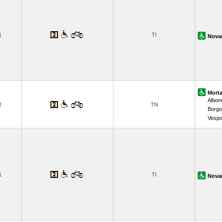
1
TI
Nova
Morta
Albon
2
TN
Borgo
Vespo
1
TI
Nova