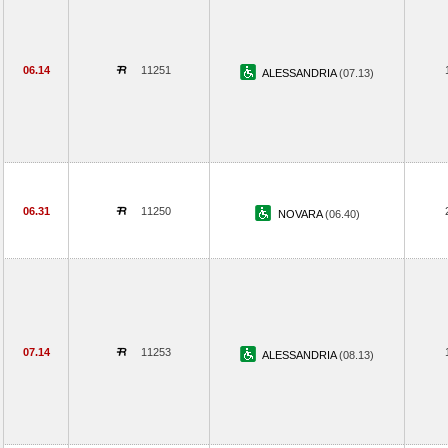
06.14
11251
ALESSANDRIA
(07.13)
06.31
11250
NOVARA
(06.40)
07.14
11253
ALESSANDRIA
(08.13)