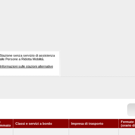
Stazione senza servizio di assistenza
alle Persone a Ridotta Mobilità.
Informazioni sulle stazioni alternative
o
Fermate 
Classi e servizi a bordo
Impresa di trasporto
ammato
(orario d