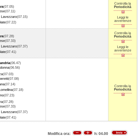
Controlla la
ra
(07.05)
Periodicità
ese
(07.11)
 Lavezzaro
(07.15)
Leggi le
avvertenze
late
(07.22)
Controlla la
ra
(07.28)
Periodicità
ese
(07.33)
 Lavezzaro
(07.37)
Leggi le
avvertenze
late
(07.41)
andria
(06.47)
adonna
(06.56)
za
(07.03)
eretti
(07.08)
rana
(07.14)
Controlla la
Periodicità
Lomellina
(07.18)
ano
(07.23)
ra
(07.28)
ese
(07.33)
 Lavezzaro
(07.37)
late
(07.41)
Modifica ora:
h:
04.00