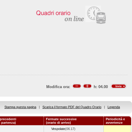
Modifica ora:
h:
04.00
Stampa questa pagina
|
Scarica il formato PDF del Quadro Orario
|
Legenda
precedenti
Fermate successive
Periodicità e
i partenza)
(orario di arrivo)
avvertenze
Vespolate
(06.17)