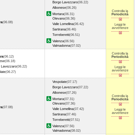
Borgo Lavezzaro
(06.22)
Albonese
(06.26)
Controlla la
Mortara
(06.31)
Periodicità
Olevano
(06.36)
ra
(06.08)
Valle Lomellina
(06.42)
Leggi le
avvertenze
Sartirana
(06.46)
Torreberetti
(06.51)
Valenza
(06.56)
Valmadonna
(07.02)
Controlla la
ra
(06.12)
Periodicità
ese
(06.18)
 Lavezzaro
(06.22)
Leggi le
avvertenze
late
(06.27)
Vespolate
(07.17)
Borgo Lavezzaro
(07.22)
Albonese
(07.26)
Controlla la
Mortara
(07.31)
Periodicità
Olevano
(07.36)
ra
(07.08)
Valle Lomellina
(07.42)
Leggi le
avvertenze
Sartirana
(07.46)
Torreberetti
(07.51)
Valenza
(07.56)
Valmadonna
(08.02)