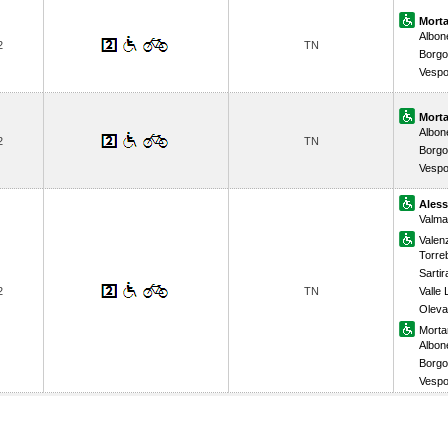
Morta
Albon
2
TN
Borgo
Vespo
Morta
Albon
2
TN
Borgo
Vespo
Aless
Valm
Valen
Torreb
Sarti
2
TN
Valle 
Olev
Morta
Albon
Borgo
Vespo