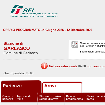
ORARIO PROGRAMMATO 14 Giugno 2026 - 12 Dicembre 2026
Stazione di
Stazione senza serviz
alle Persone a Ridotta 
GARLASCO
Informazioni sulle staz
Comune di Garlasco
Nell'ora selezionata
04.00
non sono prev
Ora impostata: 05.00
Partenze
Arrivi
Orario di
Tipo e n. di
Stazione di arrivo
Binario
Classi e servizi
partenza
treno
(orario di arrivo)
programmato
bordo