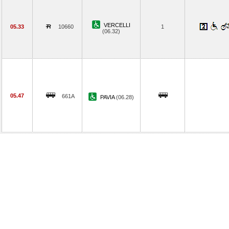
VERCELLI
05.33
10660
1
(06.32)
05.47
661A
PAVIA
(06.28)