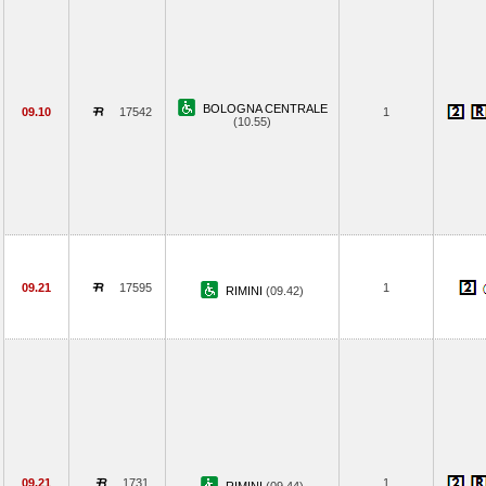
BOLOGNA CENTRALE
09.10
17542
1
(10.55)
09.21
17595
1
RIMINI
(09.42)
09.21
1731
1