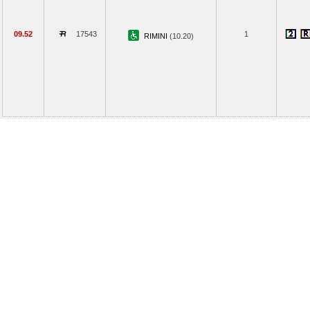
09.52
17543
1
RIMINI
(10.20)