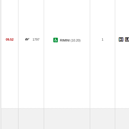
09.52
1797
1
RIMINI
(10.20)