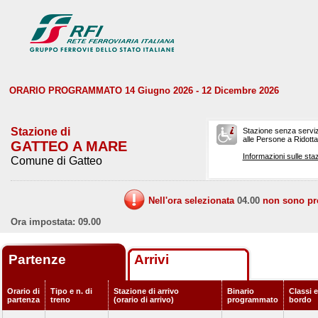
ORARIO PROGRAMMATO 14 Giugno 2026 - 12 Dicembre 2026
Stazione di
Stazione senza serviz
alle Persone a Ridotta 
GATTEO A MARE
Informazioni sulle staz
Comune di Gatteo
Nell'ora selezionata
04.00
non sono prev
Ora impostata: 09.00
Partenze
Arrivi
Orario di
Tipo e n. di
Stazione di arrivo
Binario
Classi e
partenza
treno
(orario di arrivo)
programmato
bordo