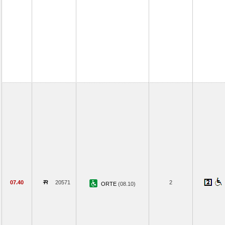
07.40
20571
2
ORTE
(08.10)