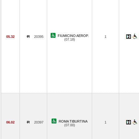
FIUMICINO AEROP.
05.32
20395
1
(07.18)
ROMA TIBURTINA
06.02
20397
1
(07.00)