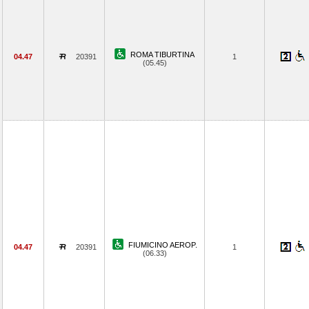
ROMA TIBURTINA
04.47
20391
1
(05.45)
FIUMICINO AEROP.
04.47
20391
1
(06.33)