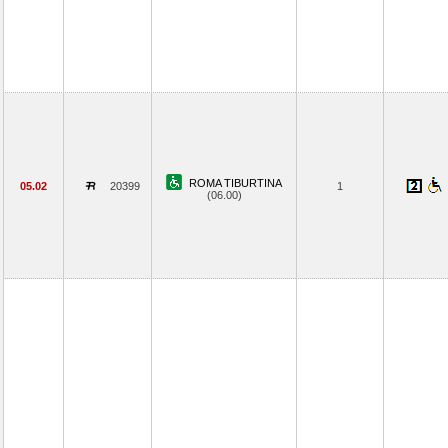
ROMA TIBURTINA
05.02
20399
1
(06.00)