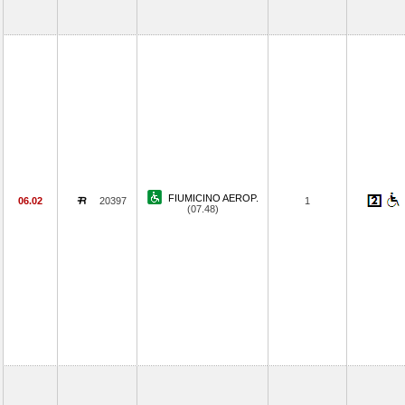
FIUMICINO AEROP.
06.02
20397
1
(07.48)