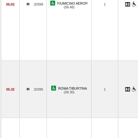
FIUMICINO AEROP.
05.02
20399
1
(06.48)
ROMA TIBURTINA
05.32
20395
1
(06.30)