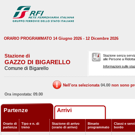
ORARIO PROGRAMMATO 14 Giugno 2026 - 12 Dicembre 2026
Stazione di
Stazione senza serviz
alle Persone a Ridotta 
GAZZO DI BIGARELLO
Informazioni sulle staz
Comune di Bigarello
Nell'ora selezionata
04.00
non sono prev
Ora impostata: 09.00
Partenze
Arrivi
Orario di
Tipo e n. di
Stazione di arrivo
Binario
Classi e servi
partenza
treno
(orario di arrivo)
programmato
bordo