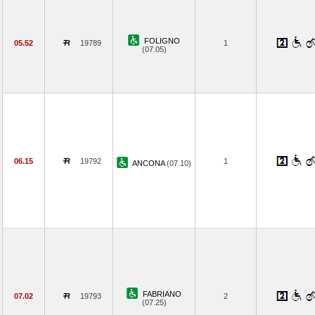
FOLIGNO
05.52
19789
1
(07.05)
06.15
19792
1
ANCONA
(07.10)
FABRIANO
07.02
19793
2
(07.25)