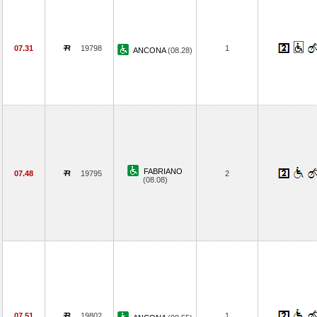
07.31
19798
1
ANCONA
(08.28)
FABRIANO
07.48
19795
2
(08.08)
07.51
19802
1