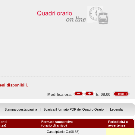
eni disponibili.
Modifica ora:
h:
08.00
Stampa questa pagina
|
Scarica il formato PDF del Quadro Orario
|
Legenda
enti
Fermate successive
Periodicità e
enza)
(orario di arrivo)
avvertenze
Castelplanio-C.
(08.35)