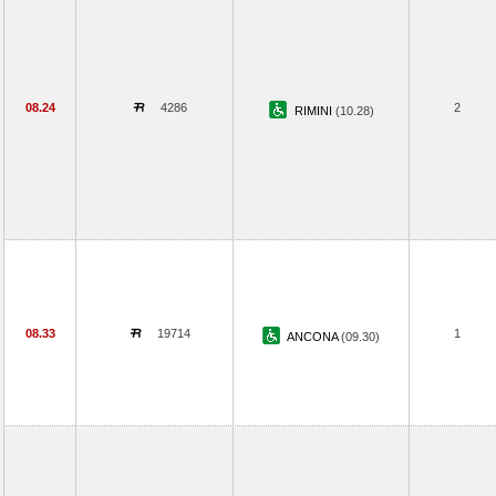
08.24
4286
2
RIMINI
(10.28)
08.33
19714
1
ANCONA
(09.30)