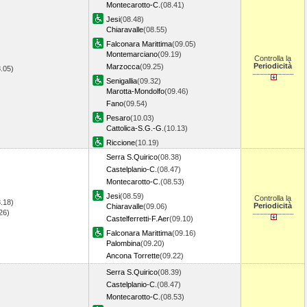
Montecarotto-C.
(08.41)
Jesi
(08.48)
Chiaravalle
(08.55)
Falconara Marittima
(09.05)
Montemarciano
(09.19)
Controlla la
Periodicità
Marzocca
(09.25)
8.05)
Senigallia
(09.32)
Marotta-Mondolfo
(09.46)
Fano
(09.54)
Pesaro
(10.03)
Cattolica-S.G.-G.
(10.13)
Riccione
(10.19)
Serra S.Quirico
(08.38)
Castelplanio-C.
(08.47)
Montecarotto-C.
(08.53)
Jesi
(08.59)
Controlla la
.18)
Periodicità
Chiaravalle
(09.06)
.26)
Castelferretti-F.Aer
(09.10)
Falconara Marittima
(09.16)
Palombina
(09.20)
Ancona Torrette
(09.22)
Serra S.Quirico
(08.39)
Castelplanio-C.
(08.47)
Montecarotto-C.
(08.53)