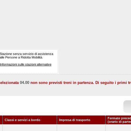
Stazione senza servizio di assistenza
alle Persone a Ridotta Mobilità.
Informazioni sulle stazioni alternative
selezionata
04.00
non sono previsti treni in partenza. Di seguito i primi tr
Fermate preced
Classi e servizi a bordo
Impresa di trasporto
o
(orario di part