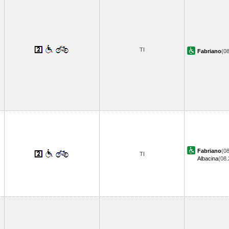
TI
Fabriano
(0
Fabriano
(08
TI
Albacina
(08