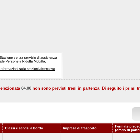
Stazione senza servizio di assistenza
alle Persone a Ridotta Mobilità.
Informazioni sulle stazioni alternative
selezionata
04.00
non sono previsti treni in partenza. Di seguito i primi tr
Fermate preced
Classi e servizi a bordo
Impresa di trasporto
o
(orario di part