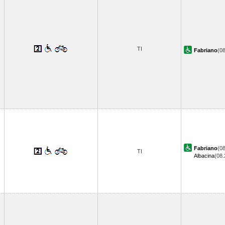
TI
Fabriano
(0
Fabriano
(08
TI
Albacina
(08