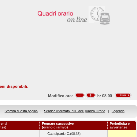
eni disponibili.
Modifica ora:
h:
08.00
Stampa questa pagina
|
Scarica il formato PDF del Quadro Orario
|
Legenda
enti
Fermate successive
Periodicità e
enza)
(orario di arrivo)
avvertenze
Castelplanio-C.
(08.35)