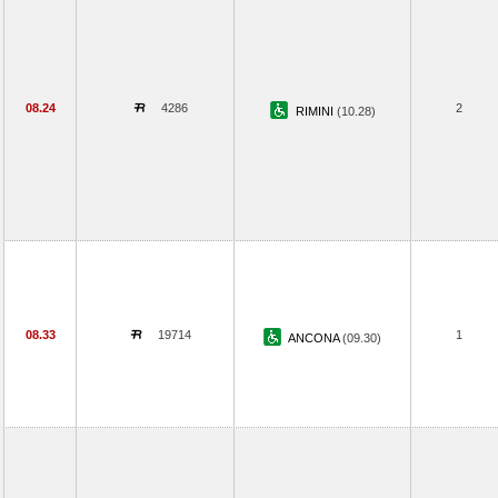
08.24
4286
2
RIMINI
(10.28)
08.33
19714
1
ANCONA
(09.30)