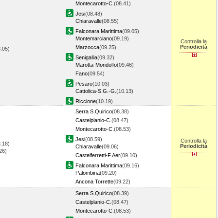
Montecarotto-C.
(08.41)
Jesi
(08.48)
Chiaravalle
(08.55)
Falconara Marittima
(09.05)
Montemarciano
(09.19)
Controlla la
Periodicità
Marzocca
(09.25)
8.05)
Senigallia
(09.32)
Marotta-Mondolfo
(09.46)
Fano
(09.54)
Pesaro
(10.03)
Cattolica-S.G.-G.
(10.13)
Riccione
(10.19)
Serra S.Quirico
(08.38)
Castelplanio-C.
(08.47)
Montecarotto-C.
(08.53)
Jesi
(08.59)
Controlla la
.18)
Periodicità
Chiaravalle
(09.06)
.26)
Castelferretti-F.Aer
(09.10)
Falconara Marittima
(09.16)
Palombina
(09.20)
Ancona Torrette
(09.22)
Serra S.Quirico
(08.39)
Castelplanio-C.
(08.47)
Montecarotto-C.
(08.53)