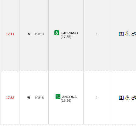
FABRIANO
17.17
19813
1
(17.35)
ANCONA
17.32
19818
1
(18.36)