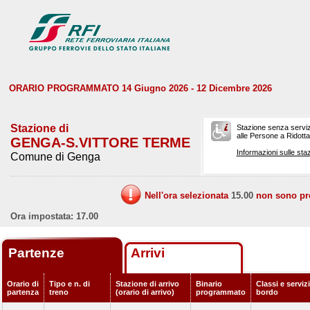
ORARIO PROGRAMMATO 14 Giugno 2026 - 12 Dicembre 2026
Stazione di
Stazione senza serviz
alle Persone a Ridotta 
GENGA-S.VITTORE TERME
Informazioni sulle staz
Comune di Genga
Nell'ora selezionata
15.00
non sono prev
Ora impostata: 17.00
Partenze
Arrivi
Orario di
Tipo e n. di
Stazione di arrivo
Binario
Classi e servizi
partenza
treno
(orario di arrivo)
programmato
bordo